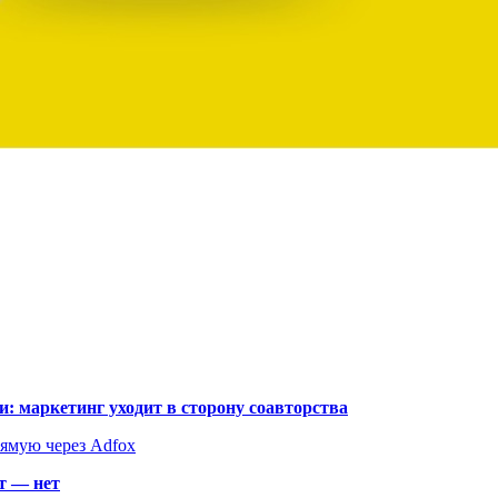
: маркетинг уходит в сторону соавторства
рямую через Adfox
т — нет