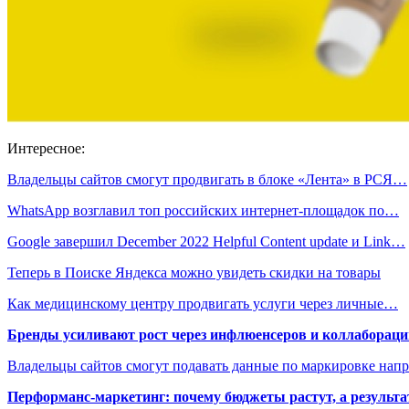
Интересное:
Владельцы сайтов смогут продвигать в блоке «Лента» в РСЯ…
WhatsApp возглавил топ российских интернет-площадок по…
Google завершил December 2022 Helpful Content update и Link…
Теперь в Поиске Яндекса можно увидеть скидки на товары
Как медицинскому центру продвигать услуги через личные…
Бренды усиливают рост через инфлюенсеров и коллаборации
Владельцы сайтов смогут подавать данные по маркировке нап
Перформанс-маркетинг: почему бюджеты растут, а результа