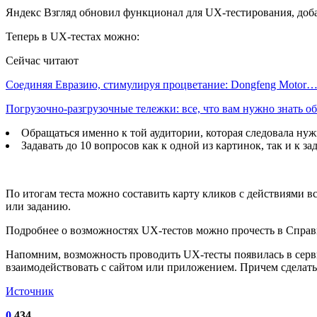
Яндекс Взгляд обновил функционал для UX-тестирования, доб
Теперь в UX-тестах можно:
Сейчас читают
Соединяя Евразию, стимулируя процветание: Dongfeng Motor
Погрузочно-разгрузочные тележки: все, что вам нужно знать 
Обращаться именно к той аудитории, которая следовала н
Задавать до 10 вопросов как к одной из картинок, так и к з
По итогам теста можно составить карту кликов с действиями в
или заданию.
Подробнее о возможностях UX-тестов можно прочесть в Справ
Напомним, возможность проводить UX-тесты появилась в серви
взаимодействовать с сайтом или приложением. Причем сделать
Источник
0
434