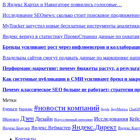
В Яндекс Картах и Навигаторе появились голосовые…
Исследование SEOnews: сколько стоит поисковое продвижени
MyTracker запустил новые бесплатные инструменты аналитик
Яндекс вернул в статистику ПромоСтраниц данные по охватам
Бренды усиливают рост через инфлюенсеров и коллаборации
Владельцы сайтов смогут подавать данные по маркировке нап
Перформанс-маркетинг: почему бюджеты растут, а результа
Как системные публикации в СМИ усиливают бренд и закре
Почему классическое SEO больше не работает: стратегии п
Метки
#новости компаний
#деньги
#кризис
Apple
AppMetrica
ChatG
Дзен
Дизайн
Исследования
Кей
ВКонтакте
Искусственный интеллект
Яндекс.Директ
Яндекс.Вебмастер
Яндекс.Браузер
Яндекс.Кар
Контакты