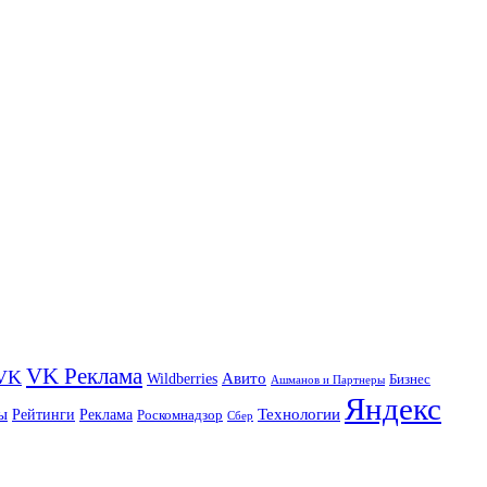
VK Реклама
VK
Wildberries
Авито
Бизнес
Ашманов и Партнеры
Яндекс
ы
Технологии
Рейтинги
Реклама
Роскомнадзор
Сбер