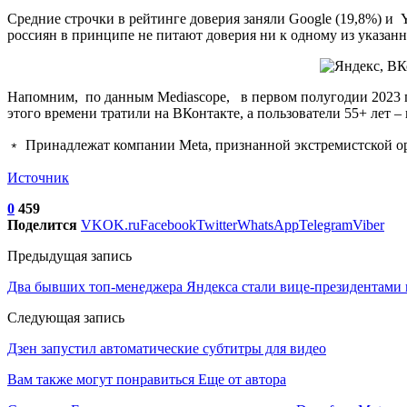
Средние строчки в рейтинге доверия заняли Google (19,8%) и Yo
россиян в принципе не питают доверия ни к одному из указанн
Напомним, по данным Mediascope, в первом полугодии 2023 год
этого времени тратили на ВКонтакте, а пользователи 55+ лет –
﹡ Принадлежат компании Meta, признанной экстремистской о
Источник
0
459
Поделится
VK
OK.ru
Facebook
Twitter
WhatsApp
Telegram
Viber
Предыдущая запись
Два бывших топ-менеджера Яндекса стали вице-президентами
Следующая запись
Дзен запустил автоматические субтитры для видео
Вам также могут понравиться
Еще от автора