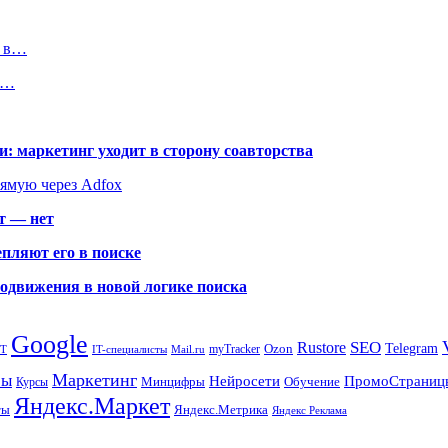
е в…
и…
: маркетинг уходит в сторону соавторства
рямую через Adfox
т — нет
пляют его в поиске
родвижения в новой логике поиска
Google
SEO
Rustore
Ozon
Telegram
myTracker
PT
IT-специалисты
Mail.ru
Маркетинг
сы
ПромоСтраниц
Нейросети
Минцифры
Обучение
Курсы
Яндекс.Маркет
Яндекс.Метрика
ты
Яндекс Реклама