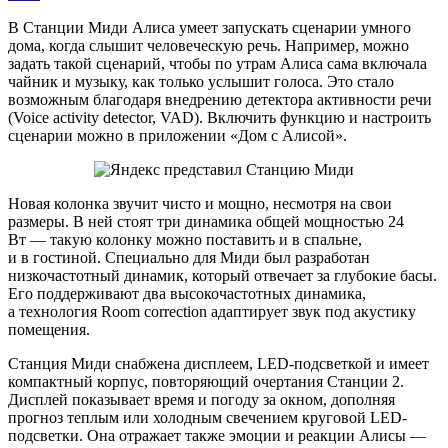
В Станции Миди Алиса умеет запускать сценарии умного
дома, когда слышит человеческую речь. Например, можно
задать такой сценарий, чтобы по утрам Алиса сама включала
чайник и музыку, как только услышит голоса. Это стало
возможным благодаря внедрению детектора активности речи
(Voice activity detector, VAD). Включить функцию и настроить
сценарии можно в приложении «Дом с Алисой».
Новая колонка звучит чисто и мощно, несмотря на свои
размеры. В ней стоят три динамика общей мощностью 24
Вт — такую колонку можно поставить и в спальне,
и в гостиной. Специально для Миди был разработан
низкочастотный динамик, который отвечает за глубокие басы.
Его поддерживают два высокочастотных динамика,
а технология Room correction адаптирует звук под акустику
помещения.
Станция Миди снабжена дисплеем, LED-подсветкой и имеет
компактный корпус, повторяющий очертания Станции 2.
Дисплей показывает время и погоду за окном, дополняя
прогноз теплым или холодным свечением круговой LED-
подсветки. Она отражает также эмоции и реакции Алисы —