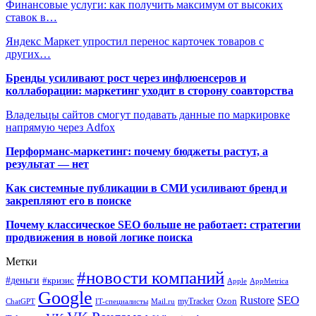
Финансовые услуги: как получить максимум от высоких
ставок в…
Яндекс Маркет упростил перенос карточек товаров с
других…
Бренды усиливают рост через инфлюенсеров и
коллаборации: маркетинг уходит в сторону соавторства
Владельцы сайтов смогут подавать данные по маркировке
напрямую через Adfox
Перформанс-маркетинг: почему бюджеты растут, а
результат — нет
Как системные публикации в СМИ усиливают бренд и
закрепляют его в поиске
Почему классическое SEO больше не работает: стратегии
продвижения в новой логике поиска
Метки
#новости компаний
#деньги
#кризис
Apple
AppMetrica
Google
SEO
Rustore
Ozon
myTracker
ChatGPT
IT-специалисты
Mail.ru