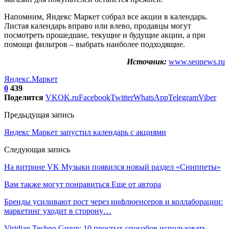
Напомним, Яндекс Маркет собрал все акции в календарь.
Листая календарь вправо или влево, продавцы могут
посмотреть прошедшие, текущие и будущие акции, а при
помощи фильтров – выбрать наиболее подходящие.
Источник:
www.seonews.ru
Яндекс.Маркет
0
439
Поделится
VK
OK.ru
Facebook
Twitter
WhatsApp
Telegram
Viber
Предыдущая запись
Яндекс Маркет запустил календарь с акциями
Следующая запись
На витрине VK Музыки появился новый раздел «Сниппеты»
Вам также могут понравиться
Еще от автора
Бренды усиливают рост через инфлюенсеров и коллаборации:
маркетинг уходит в сторону…
Viridian Techno Group: 10 простых способов использовать