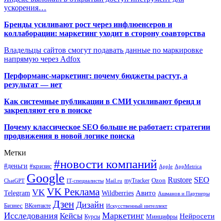
ускорения…
Бренды усиливают рост через инфлюенсеров и
коллаборации: маркетинг уходит в сторону соавторства
Владельцы сайтов смогут подавать данные по маркировке
напрямую через Adfox
Перформанс-маркетинг: почему бюджеты растут, а
результат — нет
Как системные публикации в СМИ усиливают бренд и
закрепляют его в поиске
Почему классическое SEO больше не работает: стратегии
продвижения в новой логике поиска
Метки
#новости компаний
#деньги
#кризис
Apple
AppMetrica
Google
SEO
Rustore
Ozon
myTracker
ChatGPT
IT-специалисты
Mail.ru
VK Реклама
VK
Wildberries
Авито
Telegram
Ашманов и Партнеры
Дзен
Дизайн
Бизнес
ВКонтакте
Искусственный интеллект
Исследования
Маркетинг
Кейсы
Нейросети
Минцифры
Курсы