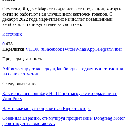
Отметим, Яндекс Маркет поддерживает продавцов, которые
активно работают над улучшением карточек товаров. С
декабря 2022 года маркетплейс начисляет повышенный
кешбэк для их покупателей за свой счет.
Источник
0
428
Поделится
VK
OK.ru
Facebook
Twitter
WhatsApp
Telegram
Viber
Предыдущая запись
Adfox тестирует вкладку «Дашборд» с виджетами статистики
на основе отчетов
Следующая запись
Как исправить ошибку HTTP при загрузке изображений в
WordPress
Вам также могут понравиться
Еще от автора
Соединяя Евразию, стимулируя процветание: Dongfeng Motor
дебютирует на выставке…