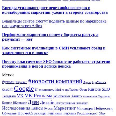
Бренды усиливают рост через инфлюенсеров и
коллаборации: маркетинг уходит в сторону соавторства
Владельцы сайтов смогут подавать данные по маркировке
напрямую через Adfox
Перформанс-маркетинг: почему бюджеты растут, а
результат — нет
Как системные публикации в СМИ усиливают бренд и
закрепляют его в поиске
Почему классическое SEO больше не работает: стратегии
продвижения в новой логике поиска
Метки
#новости компаний
#деньги
#кризис
Apple
AppMetrica
Google
SEO
Rustore
Ozon
myTracker
ChatGPT
IT-специалисты
Mail.ru
VK Реклама
VK
Wildberries
Авито
Telegram
Ашманов и Партнеры
Дзен
Дизайн
Бизнес
ВКонтакте
Искусственный интеллект
Исследования
Маркетинг
Кейсы
Нейросети
Минцифры
Курсы
ПромоСтраницы
Рейтинги
Реклама
Роскомнадзор
Обучение
Сбер