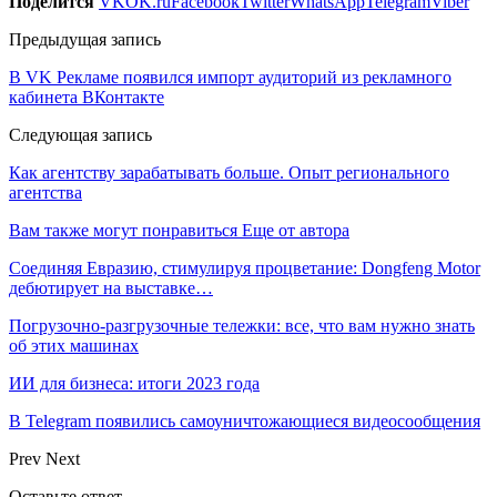
Поделится
VK
OK.ru
Facebook
Twitter
WhatsApp
Telegram
Viber
Предыдущая запись
В VK Рекламе появился импорт аудиторий из рекламного
кабинета ВКонтакте
Следующая запись
Как агентству зарабатывать больше. Опыт регионального
агентства
Вам также могут понравиться
Еще от автора
Соединяя Евразию, стимулируя процветание: Dongfeng Motor
дебютирует на выставке…
Погрузочно-разгрузочные тележки: все, что вам нужно знать
об этих машинах
ИИ для бизнеса: итоги 2023 года
В Telegram появились самоуничтожающиеся видеосообщения
Prev
Next
Оставьте ответ