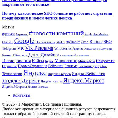
закрепляют его в поиске
Почему классическое SEO больше не работает: стратегии
продвижения в новой логике поиска
Метки
#новости компаний
#деньги
#кризис
Apple
AppMetrica
Google
SEO
Rustore
Ozon
myTracker
ChatGPT
IT-специалисты
Mail.ru
VK Реклама
VK
Wildberries
Авито
Telegram
Ашманов и Партнеры
Дзен
Дизайн
Бизнес
ВКонтакте
Искусственный интеллект
Исследования
Маркетинг
Кейсы
Нейросети
Минцифры
Курсы
ПромоСтраницы
Рейтинги
Реклама
Роскомнадзор
Обучение
Сбер
Яндекс
Технологии
Яндекс.Вебмастер
Яндекс.Браузер
Яндекс.Маркет
Яндекс.Директ
Яндекс.Карты
Яндекс.Метрика
Яндекс Реклама
Контакты
© 2026 - 1 Маркетинг. Все права защищены.
Любое копирование материалов с нашего ресурса разрешается
только с обратной активной ссылкой на страницу статьи.