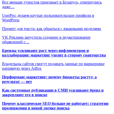
Все меньше туристов приезжает в Беларусь, отвернулись
даже…
UserPro: делаем крутые пользовательские профили в
WordPress
Промпт для текста: как общаться с языковыми моделями
VK Реклама запустила создание и редактирование
объявлений с…
Бренды усиливают рост через инфлюенсеров и
коллаборации: маркетинг уходит в сторону соавторства
Владельцы сайтов смогут подавать данные по маркировке
напрямую через Adfox
Перформанс-маркетинг: почему бюджеты растут, а
результат — нет
Как системные публикации в СМИ усиливают бренд и
закрепляют его в поиске
Почему классическое SEO больше не работает: стратегии
продвижения в новой логике поиска