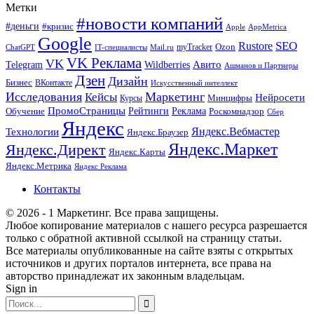
Метки
#новости компаний
#деньги
#кризис
Apple
AppMetrica
Google
SEO
Rustore
Ozon
myTracker
ChatGPT
IT-специалисты
Mail.ru
VK Реклама
VK
Wildberries
Авито
Telegram
Ашманов и Партнеры
Дзен
Дизайн
Бизнес
ВКонтакте
Искусственный интеллект
Исследования
Маркетинг
Кейсы
Нейросети
Минцифры
Курсы
ПромоСтраницы
Рейтинги
Реклама
Роскомнадзор
Обучение
Сбер
Яндекс
Технологии
Яндекс.Вебмастер
Яндекс.Браузер
Яндекс.Маркет
Яндекс.Директ
Яндекс.Карты
Яндекс.Метрика
Яндекс Реклама
Контакты
© 2026 - 1 Маркетинг. Все права защищены.
Любое копирование материалов с нашего ресурса разрешается
только с обратной активной ссылкой на страницу статьи.
Все материалы опубликованные на сайте взяты с открытых
источников и других порталов интернета, все права на
авторство принадлежат их законным владельцам.
Sign in