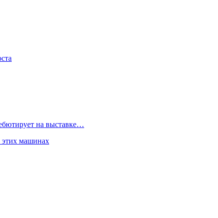
оста
дебютирует на выставке…
б этих машинах