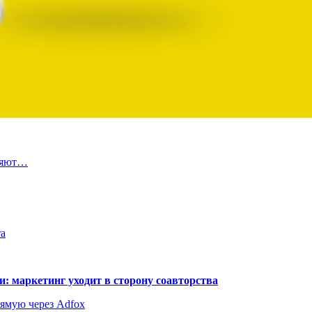
ляют…
та
: маркетинг уходит в сторону соавторства
рямую через Adfox