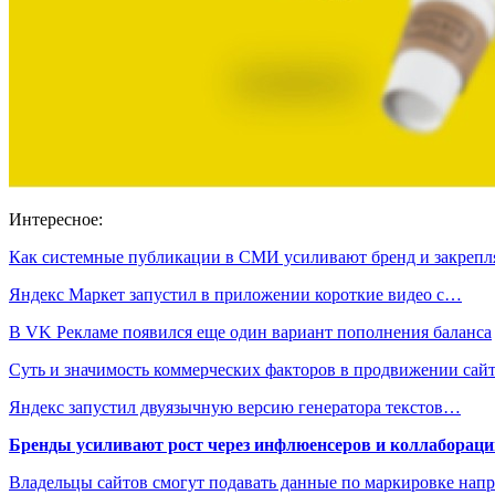
Интересное:
Как системные публикации в СМИ усиливают бренд и закреп
Яндекс Маркет запустил в приложении короткие видео с…
В VK Рекламе появился еще один вариант пополнения баланса
Суть и значимость коммерческих факторов в продвижении сай
Яндекс запустил двуязычную версию генератора текстов…
Бренды усиливают рост через инфлюенсеров и коллаборации
Владельцы сайтов смогут подавать данные по маркировке нап