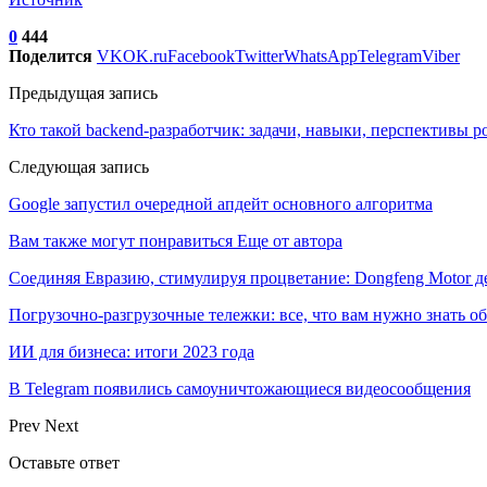
0
444
Поделится
VK
OK.ru
Facebook
Twitter
WhatsApp
Telegram
Viber
Предыдущая запись
Кто такой backend-разработчик: задачи, навыки, перспективы р
Следующая запись
Google запустил очередной апдейт основного алгоритма
Вам также могут понравиться
Еще от автора
Соединяя Евразию, стимулируя процветание: Dongfeng Motor 
Погрузочно-разгрузочные тележки: все, что вам нужно знать о
ИИ для бизнеса: итоги 2023 года
В Telegram появились самоуничтожающиеся видеосообщения
Prev
Next
Оставьте ответ