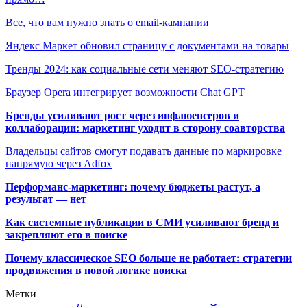
Все, что вам нужно знать о email-кампании
Яндекс Маркет обновил страницу с документами на товары
Тренды 2024: как социальные сети меняют SEO-стратегию
Браузер Opera интегрирует возможности Chat GPT
Бренды усиливают рост через инфлюенсеров и
коллаборации: маркетинг уходит в сторону соавторства
Владельцы сайтов смогут подавать данные по маркировке
напрямую через Adfox
Перформанс-маркетинг: почему бюджеты растут, а
результат — нет
Как системные публикации в СМИ усиливают бренд и
закрепляют его в поиске
Почему классическое SEO больше не работает: стратегии
продвижения в новой логике поиска
Метки