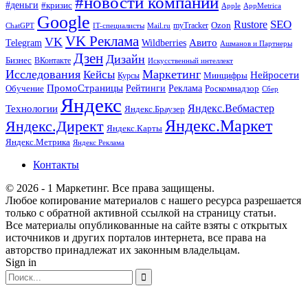
#новости компаний
#деньги
#кризис
Apple
AppMetrica
Google
SEO
Rustore
Ozon
myTracker
ChatGPT
IT-специалисты
Mail.ru
VK Реклама
VK
Wildberries
Авито
Telegram
Ашманов и Партнеры
Дзен
Дизайн
Бизнес
ВКонтакте
Искусственный интеллект
Исследования
Маркетинг
Кейсы
Нейросети
Минцифры
Курсы
ПромоСтраницы
Рейтинги
Реклама
Роскомнадзор
Обучение
Сбер
Яндекс
Технологии
Яндекс.Вебмастер
Яндекс.Браузер
Яндекс.Маркет
Яндекс.Директ
Яндекс.Карты
Яндекс.Метрика
Яндекс Реклама
Контакты
© 2026 - 1 Маркетинг. Все права защищены.
Любое копирование материалов с нашего ресурса разрешается
только с обратной активной ссылкой на страницу статьи.
Все материалы опубликованные на сайте взяты с открытых
источников и других порталов интернета, все права на
авторство принадлежат их законным владельцам.
Sign in