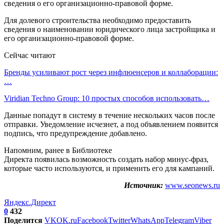
сведения о его организационно-правовой форме.
Для долевого строительства необходимо предоставить
сведения о наименовании юридического лица застройщика и
его организационно-правовой форме.
Сейчас читают
Бренды усиливают рост через инфлюенсеров и коллаборации:
…
Viridian Techno Group: 10 простых способов использовать…
Данные попадут в систему в течение нескольких часов после
отправки. Уведомление исчезнет, а под объявлением появится
подпись, что предупреждение добавлено.
Напомним, ранее в Библиотеке
Директа появилась возможность создать набор минус-фраз,
которые часто используются, и применить его для кампаний.
Источник:
www.seonews.ru
Яндекс.Директ
0
432
Поделится
VK
OK.ru
Facebook
Twitter
WhatsApp
Telegram
Viber