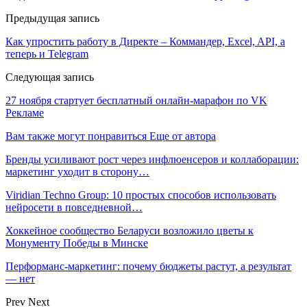
Предыдущая запись
Как упростить работу в Директе – Коммандер, Excel, API, а
теперь и Telegram
Следующая запись
27 ноября стартует бесплатный онлайн-марафон по VK
Рекламе
Вам также могут понравиться
Еще от автора
Бренды усиливают рост через инфлюенсеров и коллаборации:
маркетинг уходит в сторону…
Viridian Techno Group: 10 простых способов использовать
нейросети в повседневной…
Хоккейное сообщество Беларуси возложило цветы к
Монументу Победы в Минске
Перформанс-маркетинг: почему бюджеты растут, а результат
— нет
Prev
Next