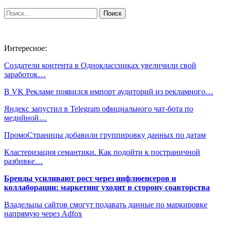
Интересное:
Создатели контента в Одноклассниках увеличили свой
заработок…
В VK Рекламе появился импорт аудиторий из рекламного…
Яндекс запустил в Telegram официального чат-бота по
медийной…
ПромоСтраницы добавили группировку данных по датам
Кластеризация семантики. Как подойти к постраничной
разбивке…
Бренды усиливают рост через инфлюенсеров и
коллаборации: маркетинг уходит в сторону соавторства
Владельцы сайтов смогут подавать данные по маркировке
напрямую через Adfox