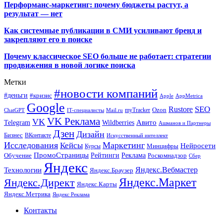
Перформанс-маркетинг: почему бюджеты растут, а
результат — нет
Как системные публикации в СМИ усиливают бренд и
закрепляют его в поиске
Почему классическое SEO больше не работает: стратегии
продвижения в новой логике поиска
Метки
#новости компаний
#деньги
#кризис
Apple
AppMetrica
Google
SEO
Rustore
Ozon
myTracker
ChatGPT
IT-специалисты
Mail.ru
VK Реклама
VK
Wildberries
Авито
Telegram
Ашманов и Партнеры
Дзен
Дизайн
Бизнес
ВКонтакте
Искусственный интеллект
Исследования
Маркетинг
Кейсы
Нейросети
Минцифры
Курсы
ПромоСтраницы
Рейтинги
Реклама
Роскомнадзор
Обучение
Сбер
Яндекс
Технологии
Яндекс.Вебмастер
Яндекс.Браузер
Яндекс.Маркет
Яндекс.Директ
Яндекс.Карты
Яндекс.Метрика
Яндекс Реклама
Контакты