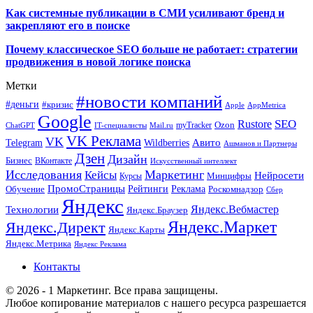
Как системные публикации в СМИ усиливают бренд и
закрепляют его в поиске
Почему классическое SEO больше не работает: стратегии
продвижения в новой логике поиска
Метки
#новости компаний
#деньги
#кризис
Apple
AppMetrica
Google
SEO
Rustore
Ozon
myTracker
ChatGPT
IT-специалисты
Mail.ru
VK Реклама
VK
Wildberries
Авито
Telegram
Ашманов и Партнеры
Дзен
Дизайн
Бизнес
ВКонтакте
Искусственный интеллект
Исследования
Маркетинг
Кейсы
Нейросети
Минцифры
Курсы
ПромоСтраницы
Рейтинги
Реклама
Роскомнадзор
Обучение
Сбер
Яндекс
Технологии
Яндекс.Вебмастер
Яндекс.Браузер
Яндекс.Маркет
Яндекс.Директ
Яндекс.Карты
Яндекс.Метрика
Яндекс Реклама
Контакты
© 2026 - 1 Маркетинг. Все права защищены.
Любое копирование материалов с нашего ресурса разрешается