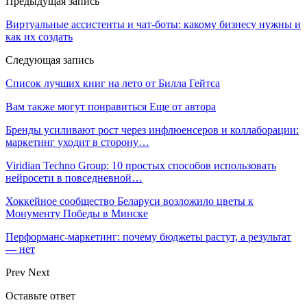
Предыдущая запись
Виртуальные ассистенты и чат-боты: какому бизнесу нужны и
как их создать
Следующая запись
Список лучших книг на лето от Билла Гейтса
Вам также могут понравиться
Еще от автора
Бренды усиливают рост через инфлюенсеров и коллаборации:
маркетинг уходит в сторону…
Viridian Techno Group: 10 простых способов использовать
нейросети в повседневной…
Хоккейное сообщество Беларуси возложило цветы к
Монументу Победы в Минске
Перформанс-маркетинг: почему бюджеты растут, а результат
— нет
Prev
Next
Оставьте ответ