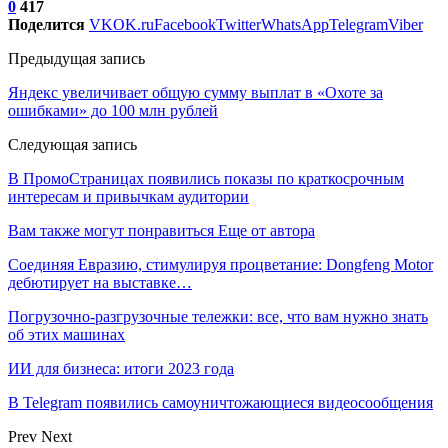
0
417
Поделится
VK
OK.ru
Facebook
Twitter
WhatsApp
Telegram
Viber
Предыдущая запись
Яндекс увеличивает общую сумму выплат в «Охоте за
ошибками» до 100 млн рублей
Следующая запись
В ПромоСтраницах появились показы по краткосрочным
интересам и привычкам аудитории
Вам также могут понравиться
Еще от автора
Соединяя Евразию, стимулируя процветание: Dongfeng Motor
дебютирует на выставке…
Погрузочно-разгрузочные тележки: все, что вам нужно знать
об этих машинах
ИИ для бизнеса: итоги 2023 года
В Telegram появились самоуничтожающиеся видеосообщения
Prev
Next