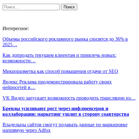
Интересное:
Объемы российского рекламного рынка снизятся до 36% в
2025…
Как допродать текущим клиентам и привлечь новых:
возможности…
Микроразметка как способ повышения отдачи от SEO
Яндекс Реклама продемонстрировала работу своих
нейросетей в…
VK Видео запускает возможность проводить трансляции из…
Бренды усиливают рост через инфлюенсеров и
коллаборации: маркетинг уходит в сторону соавторства
Владельцы сайтов смогут подавать данные по маркировке
напрямую через Adfox