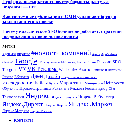
Перформанс-маркетинг: почему бюджеты растут, а
результат — нет
Как системные публикации в СМИ усиливают бренд и
закрепляют его в поиске
Почему классическое SEO больше не работает: стратегии
продвижения в новой логике поиска
Метки
#новости компаний
#деньги
#кризис
Apple
AppMetrica
Google
SEO
Rustore
Ozon
myTracker
ChatGPT
IT-специалисты
Mail.ru
VK Реклама
VK
Wildberries
Авито
Telegram
Ашманов и Партнеры
Дзен
Дизайн
Бизнес
ВКонтакте
Искусственный интеллект
Исследования
Маркетинг
Кейсы
Нейросети
Минцифры
Курсы
ПромоСтраницы
Рейтинги
Реклама
Роскомнадзор
Обучение
Сбер
Яндекс
Технологии
Яндекс.Вебмастер
Яндекс.Браузер
Яндекс.Маркет
Яндекс.Директ
Яндекс.Карты
Яндекс.Метрика
Яндекс Реклама
Контакты