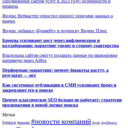
Продвижение сайтов услуг в 2023 году: особенности и
нюансы
Яндекс Вебмастер упростил процесс передачи данных о
врачах
Яндекс добавил «Букмейт» в подписку Яндекс Плюс
Бренды усиливают рост через инфлюенсеров и
коллаборации: маркетинг уходит в сторону соавторства
Владельцы сайтов смогут подавать данные по маркировке
напрямую через Adfox
Перформанс-маркетинг: почему бюджеты растут, а
результат — нет
Как системные публикации в СМИ усиливают бренд и
закрепляют его в поиске
Почему классическое SEO больше не работает: стратегии
продвижения в новой логике поиска
Метки
#новости компаний
#деньги
#кризис
Apple
AppMetrica