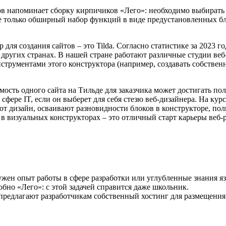
в напоминает сборку кирпичиков «Лего»: необходимо выбирать п
 только обширный набор функций в виде предустановленных бло
я создания сайтов – это Tilda. Согласно статистике за 2023 год,
и других странах. В нашей стране работают различные студии ве
струментами этого конструктора (например, создавать собственн
мость одного сайта на Тильде для заказчика может достигать п
фере IT, если он выберет для себя стезю веб-дизайнера. На кур
т дизайн, осваивают разновидности блоков в конструкторе, пол
 визуальных конструкторах – это отличный старт карьеры веб-ра
 нужен опыт работы в сфере разработки или углубленные знания 
обно «Лего»: с этой задачей справится даже школьник.
редлагают разработчикам собственный хостинг для размещения.