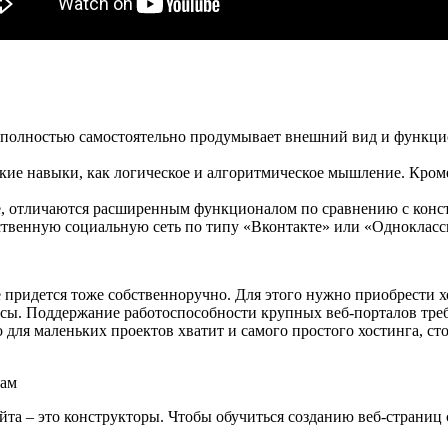
а полностью самостоятельно продумывает внешний вид и функци
ие навыки, как логическое и алгоритмическое мышление. Кроме
ге, отличаются расширенным функционалом по сравнению с конс
бственную социальную сеть по типу «Вконтакте» или «Одноклас
е придется тоже собственноручно. Для этого нужно приобрести 
исы. Поддержание работоспособности крупных веб-порталов тре
 для маленьких проектов хватит и самого простого хостинга, с
кам
та – это конструкторы. Чтобы обучиться созданию веб-страниц с