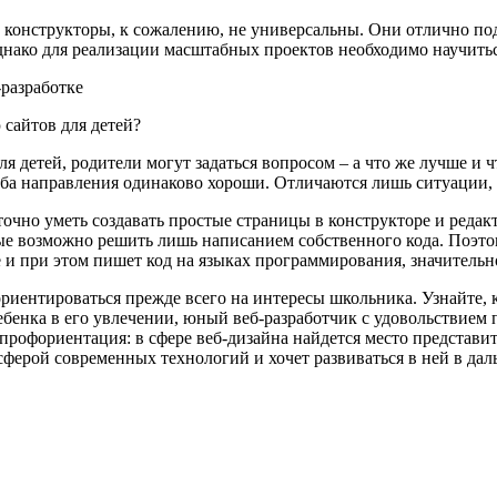
, конструкторы, к сожалению, не универсальны. Они отлично п
днако для реализации масштабных проектов необходимо научитьс
 сайтов для детей?
я детей, родители могут задаться вопросом – а что же лучше и 
оба направления одинаково хороши. Отличаются лишь ситуации, 
точно уметь создавать простые страницы в конструкторе и реда
е возможно решить лишь написанием собственного кода. Поэтом
 и при этом пишет код на языках программирования, значительно 
риентироваться прежде всего на интересы школьника. Узнайте, к
ебенка в его увлечении, юный веб-разработчик с удовольствие
 профориентация: в сфере веб-дизайна найдется место представит
сферой современных технологий и хочет развиваться в ней в да