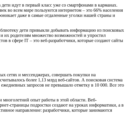
 дети идут в первый класс уже со смартфонами в карманах.
ловек во всем мире пользуются интернетом – это 66% населения
проникает даже в самые отдаленные уголки нашей страны и
 библиотеку дети привыкли добывать информацию из поисковых
ям и их родителям множество возможностей и упростил
в в сфере IT – это веб-разработчики, которые создают сайты
ых сетях и мессенджерах, совершать покупки на
читывалось более 1,13 млрд веб-сайтов. А поисковая система
ло ежедневных запросов не превышало отметку в 10 000. Все это
ми многолетний опыт работы в этой области. Веб-
рнет-страницы подростки создают на уроках информатики, а в
ктивное направление: разработчики, которые занимаются