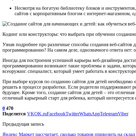
Несмотря на богатую библиотеку блоков и инструментов
сайтов с корпоративным блогом с интернет-магазином, о
Кодинг или конструкторы: что выбрать при обучении созданию
Узнав подробнее про различные способы создания веб-сайтов дл
программированию? На самом деле, однозначного ответа нет: 
Иногда для построения успешной карьеры веб-дизайнера доста
программировании возникают такие проблемы и задачи, которы
всеоружии: специалист, который умеет работать в конструкторе
При выборе курсов по созданию сайтов для детей необходимо о
решить в процессе разработки. Если родители поддерживают р
будущее. Кроме того, создание сайтов для детей – это отличная
отличный карьерный старт для ребенка, который интересуется 
0
470
Поделится
VK
OK.ru
Facebook
Twitter
WhatsApp
Telegram
Viber
Предыдущая запись
Яндекс Маркет рассчитает, сколько товаров привозить на склад