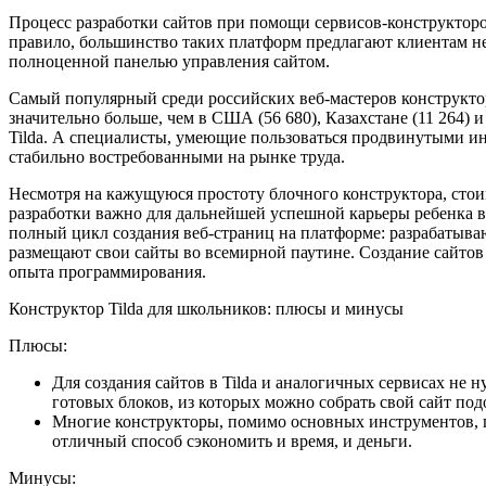
Процесс разработки сайтов при помощи сервисов-конструкторо
правило, большинство таких платформ предлагают клиентам не
полноценной панелью управления сайтом.
Самый популярный среди российских веб-мастеров конструктор дл
значительно больше, чем в США (56 680), Казахстане (11 264) 
Tilda. А специалисты, умеющие пользоваться продвинутыми ин
стабильно востребованными на рынке труда.
Несмотря на кажущуюся простоту блочного конструктора, стои
разработки важно для дальнейшей успешной карьеры ребенка в с
полный цикл создания веб-страниц на платформе: разрабатываю
размещают свои сайты во всемирной паутине. Создание сайтов в
опыта программирования.
Конструктор Tilda для школьников: плюсы и минусы
Плюсы:
Для создания сайтов в Tilda и аналогичных сервисах не
готовых блоков, из которых можно собрать свой сайт под
Многие конструкторы, помимо основных инструментов, п
отличный способ сэкономить и время, и деньги.
Минусы: