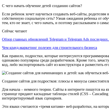
С чего начать обучение детей созданию сайтов?
Если ребенок хочет научиться создавать веб-сайты, родителям 
собственную социальную сеть? Узнав ожидания ребенка от обу
тем, кто не знает, с чего начать, и поэтому рассказываем о са
Сейчас читают
Обзор главных обновлений Telegram и Telegram Ads последни
Чем крауд-маркетинг полезен для строительного бизнеса
Как правило, подростки, которые интересуются программирова
одинаково популярны среди разработчиков. Кроме того, зачас
код, либо экспортировать сайт из конструктора и разместить ег
Создание сайтов для подростков: плюсы и минусы самостоятел
Для начала – немного теории. Сайты в интернете пишутся на 
странице придают каскадные таблицы стилей (CSS – Cascading St
интерпретируемый язык сценариев.
Эти языки считаются «тремя китами» веб-разработки, на кото