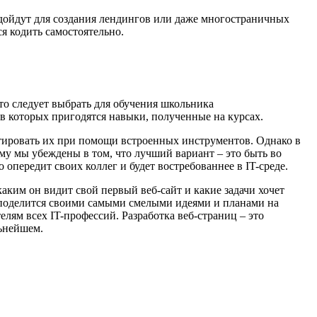
одойдут для создания лендингов или даже многостраничных
я кодить самостоятельно.
что следует выбрать для обучения школьника
в которых пригодятся навыки, полученные на курсах.
ктировать их при помощи встроенных инструментов. Однако в
у мы убеждены в том, что лучший вариант – это быть во
опередит своих коллег и будет востребованнее в IT-среде.
аким он видит свой первый веб-сайт и какие задачи хочет
м поделится своими самыми смелыми идеями и планами на
елям всех IT-профессий. Разработка веб-страниц – это
льнейшем.