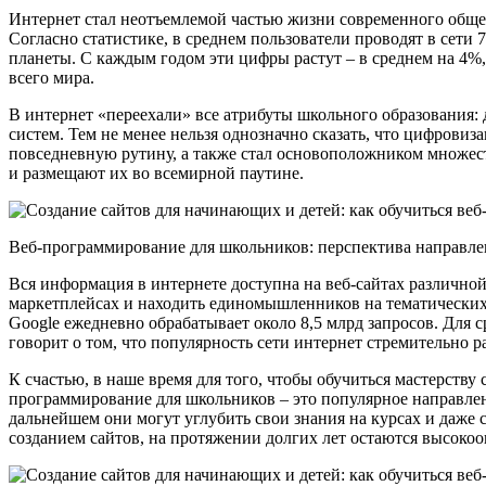
Интернет стал неотъемлемой частью жизни современного общес
Согласно статистике, в среднем пользователи проводят в сети 7
планеты. С каждым годом эти цифры растут – в среднем на 4%,
всего мира.
В интернет «переехали» все атрибуты школьного образования
систем. Тем не менее нельзя однозначно сказать, что цифрови
повседневную рутину, а также стал основоположником множест
и размещают их во всемирной паутине.
Веб-программирование для школьников: перспектива направле
Вся информация в интернете доступна на веб-сайтах различно
маркетплейсах и находить единомышленников на тематических ф
Google ежедневно обрабатывает около 8,5 млрд запросов. Для с
говорит о том, что популярность сети интернет стремительно р
К счастью, в наше время для того, чтобы обучиться мастерству 
программирование для школьников – это популярное направлен
дальнейшем они могут углубить свои знания на курсах и даже 
созданием сайтов, на протяжении долгих лет остаются высок