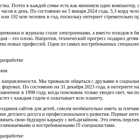
тва. Почти в каждой семье есть как минимум один компьютер, а
 часов в день. По состоянию на 5 января 2024 года, 5,3 млрд че
 или 192 млн человек в год, поскольку интернет стремительно 
: дневники и журналы стали электронными, а вместо походов в
зация – это плохо. Напротив, технический прогресс подарил дет
ва новых профессий. Одни из самых востребованных специалисто
ния
й направленности. Мы привыкли общаться с друзьями в социальн
орумах. По состоянию на 31 декабря 2023 года, в интернете нас
равнения: в 1998 году, когда поисковик только увидел свет, чис
астет с каждым годом и охватывает всю планету.
создания сайтов для детей, совсем необязательно иметь за плеча
ие детского досуга и профессионального развития. Первые инте
связать свою будущую карьеру с веб-дизайном. Это очень перспе
ооплачиваемыми и востребованными IT-специалистами.