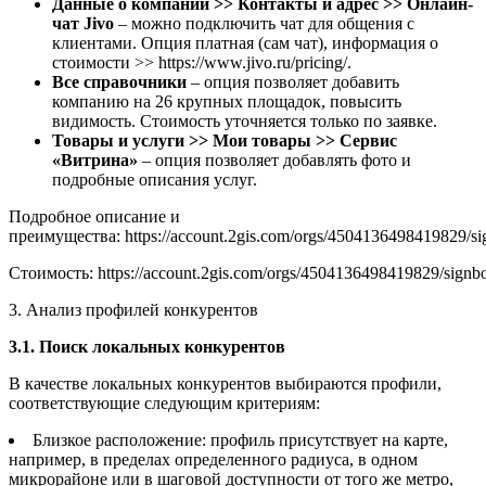
Данные о компании >> Контакты и адрес >> Онлайн-
чат Jivo
– можно подключить чат для общения с
клиентами. Опция платная (сам чат), информация о
стоимости >> https://www.jivo.ru/pricing/.
Все справочники
– опция позволяет добавить
компанию на 26 крупных площадок, повысить
видимость. Стоимость уточняется только по заявке.
Товары и услуги >> Мои товары >> Сервис
«Витрина»
– опция позволяет добавлять фото и
подробные описания услуг.
Подробное описание и
преимущества: https://account.2gis.com/orgs/4504136498419829/si
Стоимость: https://account.2gis.com/orgs/4504136498419829/signbo
3. Анализ профилей конкурентов
3.1. Поиск локальных конкурентов
В качестве локальных конкурентов выбираются профили,
соответствующие следующим критериям:
Близкое расположение: профиль присутствует на карте,
например, в пределах определенного радиуса, в одном
микрорайоне или в шаговой доступности от того же метро,