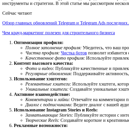
инструменты и стратегии. В этой статье мы рассмотрим нескол
Сейчас читают
Обзор главных обновлений Telegram и Telegram Ads последни
Чем крауд-маркетинг полезен для строительного бизнеса
Оптимизация профиля:
Полное заполнение профиля:
Убедитесь, что ваш пр
Чистка профиля:
Чистка ботов
позволит избавится 
Качественное фото профиля:
Используйте привлека
Контент высокого качества:
Фото и видео:
Публикуйте качественные и привлек
Регулярные обновления:
Поддерживайте активность,
Использование хэштегов:
Релевантные хэштеги:
Используйте хэштеги, котор
Уникальные хэштеги:
Создавайте уникальные хэште
Активное взаимодействие:
Комментарии и лайки:
Отвечайте на комментарии по
Диалог с подписчиками:
Ведите диалог с вашей ауди
Использование Instagram Stories и Reels:
Захватывающие Stories:
Публикуйте истории с инт
Творческие Reels:
Создавайте короткие и креативны
Рекламные возможности: