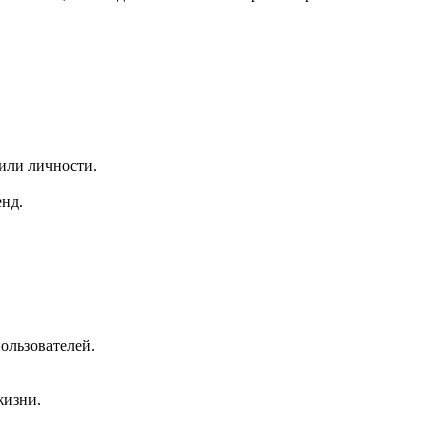
или личности.
енд.
ользователей.
жизни.