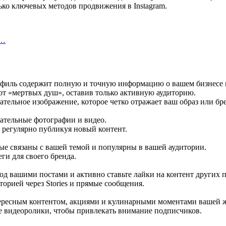
ько ключевых методов продвижения в Instagram.
х…
офиль содержит полную и точную информацию о вашем бизнесе 
от «мертвых душ», оставив только активную аудиторию.
тельное изображение, которое четко отражает ваш образ или бр
ательные фотографии и видео.
 регулярно публикуя новый контент.
ые связаны с вашей темой и популярны в вашей аудитории.
ги для своего бренда.
д вашими постами и активно ставьте лайки на контент других п
торией через Stories и прямые сообщения.
ересным контентом, акциями и кулинарными моментами вашей 
е видеоролики, чтобы привлекать внимание подписчиков.