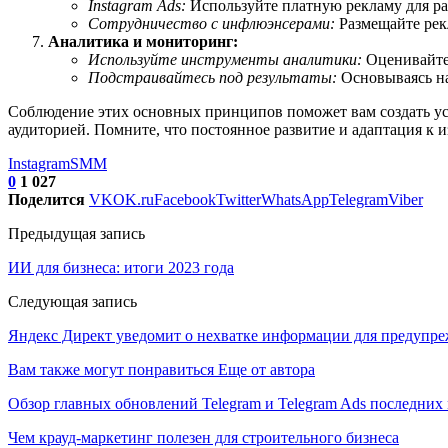
Instagram Ads:
Используйте платную рекламу для ра
Сотрудничество с инфлюэнсерами:
Размещайте рек
Аналитика и мониторинг:
Используйте инструменты аналитики:
Оценивайте 
Подстраивайтесь под результаты:
Основываясь на
Соблюдение этих основных принципов поможет вам создать ус
аудиторией. Помните, что постоянное развитие и адаптация к
Instagram
SMM
0
1 027
Поделится
VK
OK.ru
Facebook
Twitter
WhatsApp
Telegram
Viber
Предыдущая запись
ИИ для бизнеса: итоги 2023 года
Следующая запись
Яндекс Директ уведомит о нехватке информации для предупре
Вам также могут понравиться
Еще от автора
Обзор главных обновлений Telegram и Telegram Ads последних
Чем крауд-маркетинг полезен для строительного бизнеса