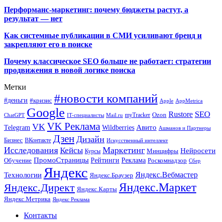
Перформанс-маркетинг: почему бюджеты растут, а
результат — нет
Как системные публикации в СМИ усиливают бренд и
закрепляют его в поиске
Почему классическое SEO больше не работает: стратегии
продвижения в новой логике поиска
Метки
#новости компаний
#деньги
#кризис
Apple
AppMetrica
Google
SEO
Rustore
Ozon
myTracker
ChatGPT
IT-специалисты
Mail.ru
VK Реклама
VK
Wildberries
Авито
Telegram
Ашманов и Партнеры
Дзен
Дизайн
Бизнес
ВКонтакте
Искусственный интеллект
Исследования
Маркетинг
Кейсы
Нейросети
Минцифры
Курсы
ПромоСтраницы
Рейтинги
Реклама
Роскомнадзор
Обучение
Сбер
Яндекс
Технологии
Яндекс.Вебмастер
Яндекс.Браузер
Яндекс.Маркет
Яндекс.Директ
Яндекс.Карты
Яндекс.Метрика
Яндекс Реклама
Контакты