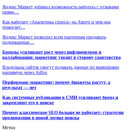
Яндекс Маркет добавил возможность работать с отзывами
прямо…
Как работает «Аналитика спроса» на Авито и чем она
помогает…
Яндекс Маркет позволил всем партнерам продавать
подержанные…
Бренды усиливают рост через инфлюенсеров и
коллаборации: маркетинг уходит в сторону соавторства
Владельцы сайтов смогут подавать данные по маркировке
напрямую через Adfox
Перформанс-маркетинг: почему бюджеты растут, а
результат — нет
Как системные публикации в СМИ усиливают бренд и
закрепляют его в поиске
Почему классическое SEO больше не работает: стратегии
продвижения в новой логике поиска
Метки