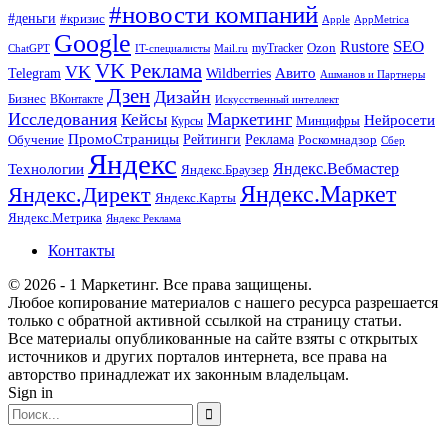
#новости компаний
#деньги
#кризис
Apple
AppMetrica
Google
SEO
Rustore
Ozon
myTracker
ChatGPT
IT-специалисты
Mail.ru
VK Реклама
VK
Wildberries
Авито
Telegram
Ашманов и Партнеры
Дзен
Дизайн
Бизнес
ВКонтакте
Искусственный интеллект
Исследования
Маркетинг
Кейсы
Нейросети
Минцифры
Курсы
ПромоСтраницы
Рейтинги
Реклама
Роскомнадзор
Обучение
Сбер
Яндекс
Технологии
Яндекс.Вебмастер
Яндекс.Браузер
Яндекс.Маркет
Яндекс.Директ
Яндекс.Карты
Яндекс.Метрика
Яндекс Реклама
Контакты
© 2026 - 1 Маркетинг. Все права защищены.
Любое копирование материалов с нашего ресурса разрешается
только с обратной активной ссылкой на страницу статьи.
Все материалы опубликованные на сайте взяты с открытых
источников и других порталов интернета, все права на
авторство принадлежат их законным владельцам.
Sign in