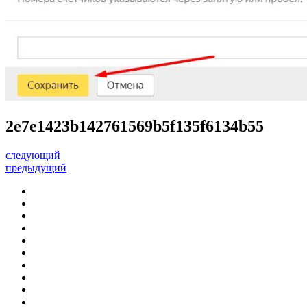
2e7e1423b142761569b5f135f6134b55
следующий
предыдущий