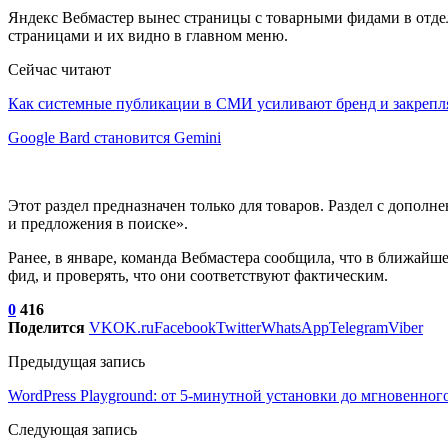
Яндекс Вебмастер вынес страницы с товарными фидами в отде
страницами и их видно в главном меню.
Сейчас читают
Как системные публикации в СМИ усиливают бренд и закреп
Google Bard становится Gemini
Этот раздел предназначен только для товаров. Раздел с допол
и предложения в поиске».
Ранее, в январе, команда Вебмастера сообщила, что в ближайш
фид, и проверять, что они соответствуют фактическим.
0
416
Поделится
VK
OK.ru
Facebook
Twitter
WhatsApp
Telegram
Viber
Предыдущая запись
WordPress Playground: от 5-минутной установки до мгновенног
Следующая запись