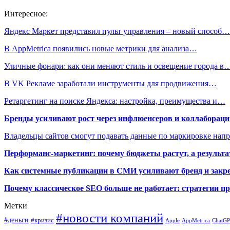
Интересное:
Яндекс Маркет представил пульт управления – новый способ…
В AppMetrica появились новые метрики для анализа…
Уличные фонари: как они меняют стиль и освещение города в
В VK Рекламе заработали инструменты для продвижения…
Ретаргетинг на поиске Яндекса: настройка, преимущества и…
Бренды усиливают рост через инфлюенсеров и коллаборации
Владельцы сайтов смогут подавать данные по маркировке нап
Перформанс-маркетинг: почему бюджеты растут, а результа
Как системные публикации в СМИ усиливают бренд и закре
Почему классическое SEO больше не работает: стратегии п
Метки
#новости компаний
#деньги
#кризис
Apple
AppMetrica
ChatG