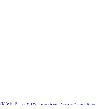
VK Реклама
VK
Wildberries
Авито
Бизнес
Ашманов и Партнеры