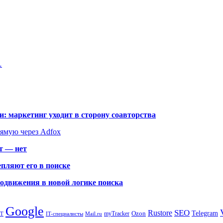
…
: маркетинг уходит в сторону соавторства
рямую через Adfox
т — нет
пляют его в поиске
родвижения в новой логике поиска
Google
SEO
Rustore
Ozon
Telegram
myTracker
PT
IT-специалисты
Mail.ru