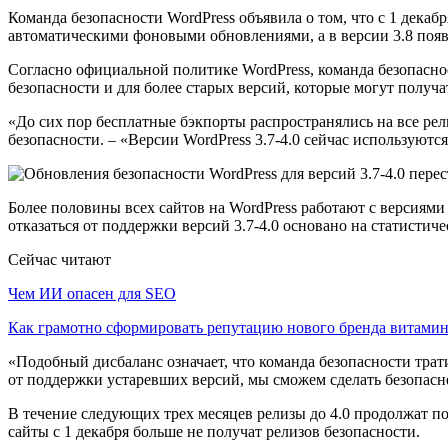
Команда безопасности WordPress объявила о том, что с 1 декабр
автоматическими фоновыми обновлениями, а в версии 3.8 появ
Согласно официальной политике WordPress, команда безопасн
безопасности и для более старых версий, которые могут получ
«До сих пор бесплатные бэкпорты распространялись на все р
безопасности. – «Версии WordPress 3.7-4.0 сейчас используют
Более половины всех сайтов на WordPress работают с версиями 
отказаться от поддержки версий 3.7-4.0 основано на статистич
Сейчас читают
Чем ИИ опасен для SEO
Как грамотно сформировать репутацию нового бренда витам
«Подобный дисбаланс означает, что команда безопасности тра
от поддержки устаревших версий, мы сможем сделать безопасн
В течение следующих трех месяцев релизы до 4.0 продолжат по
сайты с 1 декабря больше не получат релизов безопасности.