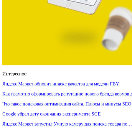
Интересное:
Яндекс Маркет обновит индекс качества для модели FBY
Как грамотно сформировать репутацию нового бренда кормов
Что такое поисковая оптимизация сайта. Плюсы и минусы SEO
Google убрал дату окончания эксперимента SGE
Яндекс Маркет запустил Умную камеру для поиска товара по…