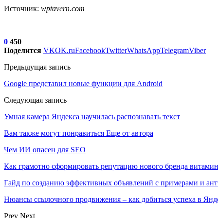
Источник:
wptavern.com
0
450
Поделится
VK
OK.ru
Facebook
Twitter
WhatsApp
Telegram
Viber
Предыдущая запись
Google представил новые функции для Android
Следующая запись
Умная камера Яндекса научилась распознавать текст
Вам также могут понравиться
Еще от автора
Чем ИИ опасен для SEO
Как грамотно сформировать репутацию нового бренда витами
Гайд по созданию эффективных объявлений с примерами и ан
Нюансы ссылочного продвижения – как добиться успеха в Янд
Prev
Next