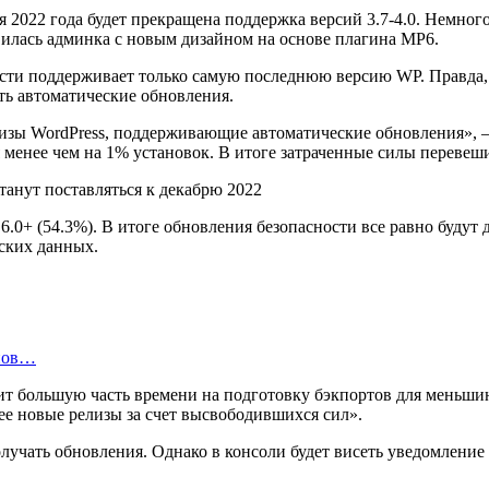
я 2022 года будет прекращена поддержка версий 3.7-4.0. Немного
илась админка с новым дизайном на основе плагина MP6.
ости поддерживает только самую последнюю версию WP. Правда,
ать автоматические обновления.
елизы WordPress, поддерживающие автоматические обновления»,
ся менее чем на 1% установок. В итоге затраченные силы переве
6.0+ (54.3%). В итоге обновления безопасности все равно будут
еских данных.
инов…
тит большую часть времени на подготовку бэкпортов для меньш
ее новые релизы за счет высвободившихся сил».
лучать обновления. Однако в консоли будет висеть уведомление 