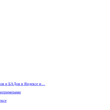
нов и БАДов в Яндексе и…
типримерами
ексе