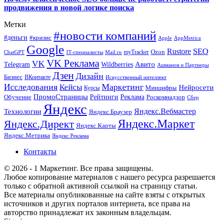
продвижения в новой логике поиска
Метки
#новости компаний
#деньги
#кризис
Apple
AppMetrica
Google
SEO
Rustore
Ozon
myTracker
ChatGPT
IT-специалисты
Mail.ru
VK Реклама
VK
Wildberries
Авито
Telegram
Ашманов и Партнеры
Дзен
Дизайн
Бизнес
ВКонтакте
Искусственный интеллект
Исследования
Маркетинг
Кейсы
Нейросети
Минцифры
Курсы
ПромоСтраницы
Рейтинги
Реклама
Роскомнадзор
Обучение
Сбер
Яндекс
Технологии
Яндекс.Вебмастер
Яндекс.Браузер
Яндекс.Маркет
Яндекс.Директ
Яндекс.Карты
Яндекс.Метрика
Яндекс Реклама
Контакты
© 2026 - 1 Маркетинг. Все права защищены.
Любое копирование материалов с нашего ресурса разрешается
только с обратной активной ссылкой на страницу статьи.
Все материалы опубликованные на сайте взяты с открытых
источников и других порталов интернета, все права на
авторство принадлежат их законным владельцам.