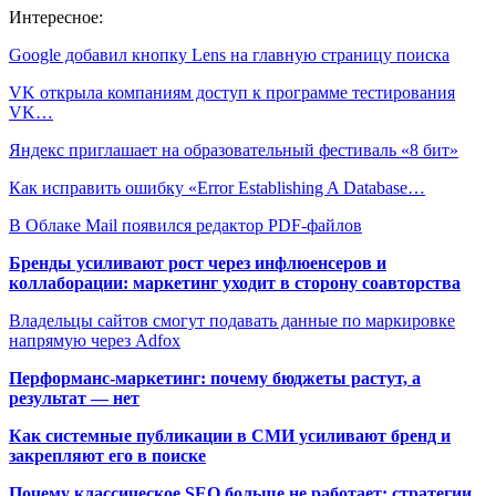
Интересное:
Google добавил кнопку Lens на главную страницу поиска
VK открыла компаниям доступ к программе тестирования
VK…
Яндекс приглашает на образовательный фестиваль «8 бит»
Как исправить ошибку «Error Establishing A Database…
В Облаке Mail появился редактор PDF-файлов
Бренды усиливают рост через инфлюенсеров и
коллаборации: маркетинг уходит в сторону соавторства
Владельцы сайтов смогут подавать данные по маркировке
напрямую через Adfox
Перформанс-маркетинг: почему бюджеты растут, а
результат — нет
Как системные публикации в СМИ усиливают бренд и
закрепляют его в поиске
Почему классическое SEO больше не работает: стратегии