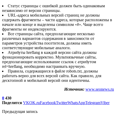
Статус страницы с ошибкой должен быть одинаковым
независимо от версии страницы.
URL-адреса мобильных версий страниц не должны
содержать фрагменты – части адреса, которые расположены в
начале или конце и выделены символом «#». Чаще всего
фрагменты не индексируются.
Все страницы сайта, предполагающие несколько
различных вариантов содержания в зависимости от
параметров устройства посетителя, должны иметь
соответствующие мобильные аналоги.
Атрибуты hreflang в каждой версии сайта должны
функционировать корректно. Мультиязычные сайты,
предполагающие использование ссылок с атрибутом
rel=hreflang, необходимо настраивать вручную.
Правила, содержащиеся в файле robots.txt, должны
работать верно для всех версий сайта. Как правило, для
десктопной и мобильной версий они идентичны.
Источник:
www.seonews.ru
0
430
Поделится
VK
OK.ru
Facebook
Twitter
WhatsApp
Telegram
Viber
Предыдущая запись