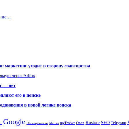
ение…
: маркетинг уходит в сторону соавторства
рямую через Adfox
т — нет
пляют его в поиске
родвижения в новой логике поиска
Google
SEO
Rustore
Ozon
Telegram
myTracker
PT
IT-специалисты
Mail.ru