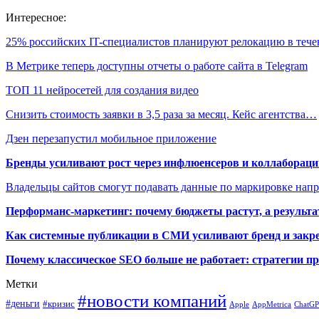
Интересное:
25% российских IT-специалистов планируют релокацию в теч
В Метрике теперь доступны отчеты о работе сайта в Telegram
ТОП 11 нейросетей для создания видео
Снизить стоимость заявки в 3,5 раза за месяц. Кейс агентства…
Дзен перезапустил мобильное приложение
Бренды усиливают рост через инфлюенсеров и коллаборации
Владельцы сайтов смогут подавать данные по маркировке нап
Перформанс-маркетинг: почему бюджеты растут, а результа
Как системные публикации в СМИ усиливают бренд и закре
Почему классическое SEO больше не работает: стратегии п
Метки
#новости компаний
#деньги
#кризис
Apple
AppMetrica
ChatG