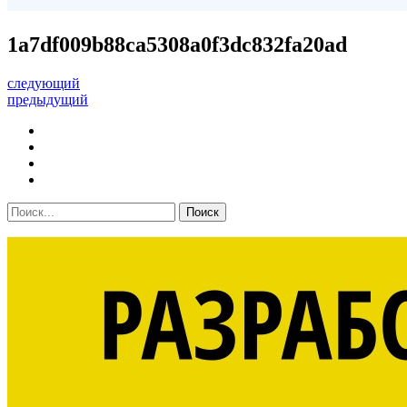
1a7df009b88ca5308a0f3dc832fa20ad
следующий
предыдущий