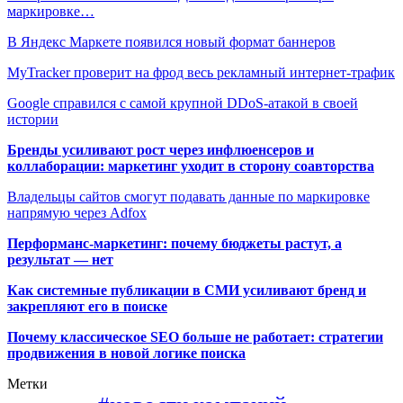
маркировке…
В Яндекс Маркете появился новый формат баннеров
MyTracker проверит на фрод весь рекламный интернет-трафик
Google справился с самой крупной DDoS-атакой в своей
истории
Бренды усиливают рост через инфлюенсеров и
коллаборации: маркетинг уходит в сторону соавторства
Владельцы сайтов смогут подавать данные по маркировке
напрямую через Adfox
Перформанс-маркетинг: почему бюджеты растут, а
результат — нет
Как системные публикации в СМИ усиливают бренд и
закрепляют его в поиске
Почему классическое SEO больше не работает: стратегии
продвижения в новой логике поиска
Метки