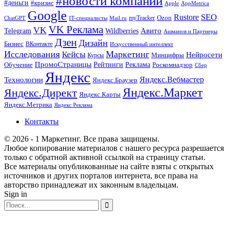
#новости компаний
#деньги
#кризис
Apple
AppMetrica
Google
SEO
Rustore
Ozon
myTracker
ChatGPT
IT-специалисты
Mail.ru
VK Реклама
VK
Wildberries
Авито
Telegram
Ашманов и Партнеры
Дзен
Дизайн
Бизнес
ВКонтакте
Искусственный интеллект
Исследования
Маркетинг
Кейсы
Нейросети
Минцифры
Курсы
ПромоСтраницы
Рейтинги
Реклама
Роскомнадзор
Обучение
Сбер
Яндекс
Технологии
Яндекс.Вебмастер
Яндекс.Браузер
Яндекс.Маркет
Яндекс.Директ
Яндекс.Карты
Яндекс.Метрика
Яндекс Реклама
Контакты
© 2026 - 1 Маркетинг. Все права защищены.
Любое копирование материалов с нашего ресурса разрешается
только с обратной активной ссылкой на страницу статьи.
Все материалы опубликованные на сайте взяты с открытых
источников и других порталов интернета, все права на
авторство принадлежат их законным владельцам.
Sign in