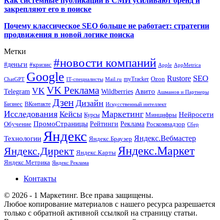
Как системные публикации в СМИ усиливают бренд и
закрепляют его в поиске
Почему классическое SEO больше не работает: стратегии
продвижения в новой логике поиска
Метки
#новости компаний
#деньги
#кризис
Apple
AppMetrica
Google
SEO
Rustore
Ozon
myTracker
ChatGPT
IT-специалисты
Mail.ru
VK Реклама
VK
Wildberries
Авито
Telegram
Ашманов и Партнеры
Дзен
Дизайн
Бизнес
ВКонтакте
Искусственный интеллект
Исследования
Маркетинг
Кейсы
Нейросети
Минцифры
Курсы
ПромоСтраницы
Рейтинги
Реклама
Роскомнадзор
Обучение
Сбер
Яндекс
Технологии
Яндекс.Вебмастер
Яндекс.Браузер
Яндекс.Маркет
Яндекс.Директ
Яндекс.Карты
Яндекс.Метрика
Яндекс Реклама
Контакты
© 2026 - 1 Маркетинг. Все права защищены.
Любое копирование материалов с нашего ресурса разрешается
только с обратной активной ссылкой на страницу статьи.