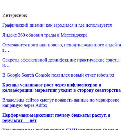
Интересное:
Графический дизайн: как зародился и где используется
Яндекс 360 обновил треды в Мессенджере
Отмечаются признаки нового, неподтвержденного апдейта
в…
Секреты эффективной дезинфекции: практические советы
и…
В Google Search Console появился новый отчет robots.txt
Бренды усиливают рост через инфлюенсеров и
коллаборации: маркетинг уходит в сторону соавторства
Владельцы сайтов смогут подавать данные по маркировке
напрямую через Adfox
Перформанс-маркетинг: почему бюджеты растут, а
результат — нет