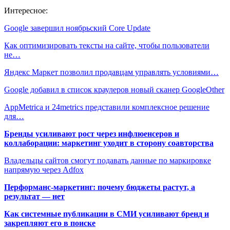
Интересное:
Google завершил ноябрьский Core Update
Как оптимизировать тексты на сайте, чтобы пользователи
не…
Яндекс Маркет позволил продавцам управлять условиями…
Google добавил в список краулеров новый сканер GoogleOther
AppMetrica и 24metrics представили комплексное решение
для…
Бренды усиливают рост через инфлюенсеров и
коллаборации: маркетинг уходит в сторону соавторства
Владельцы сайтов смогут подавать данные по маркировке
напрямую через Adfox
Перформанс-маркетинг: почему бюджеты растут, а
результат — нет
Как системные публикации в СМИ усиливают бренд и
закрепляют его в поиске