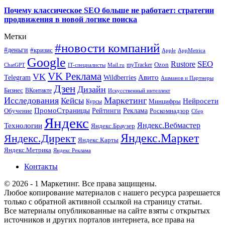
Почему классическое SEO больше не работает: стратегии
продвижения в новой логике поиска
Метки
#новости компаний
#деньги
#кризис
Apple
AppMetrica
Google
SEO
Rustore
Ozon
myTracker
ChatGPT
IT-специалисты
Mail.ru
VK Реклама
VK
Wildberries
Авито
Telegram
Ашманов и Партнеры
Дзен
Дизайн
Бизнес
ВКонтакте
Искусственный интеллект
Исследования
Маркетинг
Кейсы
Нейросети
Минцифры
Курсы
ПромоСтраницы
Рейтинги
Реклама
Роскомнадзор
Обучение
Сбер
Яндекс
Технологии
Яндекс.Вебмастер
Яндекс.Браузер
Яндекс.Маркет
Яндекс.Директ
Яндекс.Карты
Яндекс.Метрика
Яндекс Реклама
Контакты
© 2026 - 1 Маркетинг. Все права защищены.
Любое копирование материалов с нашего ресурса разрешается
только с обратной активной ссылкой на страницу статьи.
Все материалы опубликованные на сайте взяты с открытых
источников и других порталов интернета, все права на