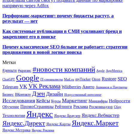
Владельцы сайтов смогут подавать данные по маркировке
напрямую через Adfox
Перформанс-маркетинг: почему бюджеты растут, а
результат — нет
Как системные публикации в СМИ усиливают бренд и
закрепляют его в поиске
Почему классическое SEO больше не работает: стратегии
продвижения в новой логике поиска
Метки
#новости компаний
#деньги
#кризис
Apple
AppMetrica
Google
SEO
Rustore
Ozon
myTracker
ChatGPT
IT-специалисты
Mail.ru
VK Реклама
VK
Wildberries
Авито
Telegram
Ашманов и Партнеры
Дзен
Дизайн
Бизнес
ВКонтакте
Искусственный интеллект
Исследования
Маркетинг
Кейсы
Нейросети
Минцифры
Курсы
ПромоСтраницы
Рейтинги
Реклама
Роскомнадзор
Обучение
Сбер
Яндекс
Технологии
Яндекс.Вебмастер
Яндекс.Браузер
Яндекс.Маркет
Яндекс.Директ
Яндекс.Карты
Яндекс.Метрика
Яндекс Реклама