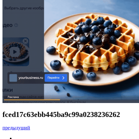
fced17c63ebb445ba9c99a0238236262
предыдущий