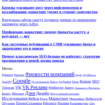
Бренды усиливают рост через инфлюенсеров и
коллаборации: маркетинг уходит в сторону соавторства
Владельцы сайтов смогут подавать данные по маркировке
напрямую через Adfox
Перформанс-маркетинг: почему бюджеты растут, а
результат — нет
Как системные публикации в СМИ усиливают бренд и
закрепляют его в поиске
Почему классическое SEO больше не работает: стратегии
продвижения в новой логике поиска
Метки
#новости компаний
#деньги
#кризис
Apple
AppMetrica
Google
SEO
Rustore
Ozon
myTracker
ChatGPT
IT-специалисты
Mail.ru
VK Реклама
VK
Wildberries
Авито
Telegram
Ашманов и Партнеры
Дзен
Дизайн
Бизнес
ВКонтакте
Искусственный интеллект
Исследования
Маркетинг
Кейсы
Нейросети
Минцифры
Курсы
ПромоСтраницы
Рейтинги
Реклама
Роскомнадзор
Обучение
Сбер