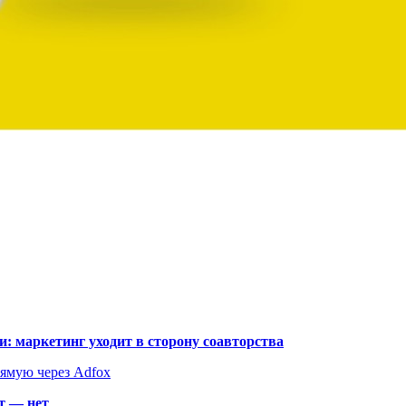
: маркетинг уходит в сторону соавторства
рямую через Adfox
т — нет