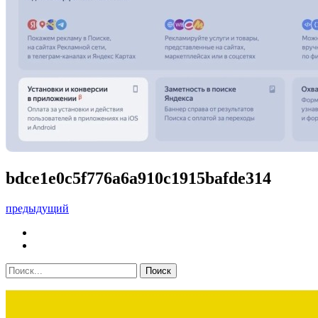
bdce1e0c5f776a6a910c1915bafde314
предыдущий