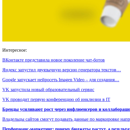
Интересное:
ВКонтакте представила новое поколение чат-ботов
Яндекс запустил двуязычную версию генератора текстов…
Google запускает нейросеть Imagen Video – для создания…
VK запустила новый образовательный сервис
VK проводит первую конференцию об инклюзии в IT
Бренды усиливают рост через инфлюенсеров и коллаборации
Владельцы сайтов смогут подавать данные по маркировке нап
Перформанс-маркетинг: почему бюджеты растут, а результа