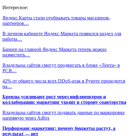
Интересное:
Яндекс Карты стали отображать товары магазинов-
партнеров…
В личном кабинете Яндекс Маркета появился раздел для
работы…
Баннер на главной Яндекс Маркета теперь можно
разместить…
Владельцы сайтов смогут продвигать в блоке «Лента» в
РСЯ…
42% от общего числа всех DDoS-атак в Рунете приходится
на…
Бренды усиливают рост через инфлюенсеров и
коллаборации: маркетинг уходит в сторону соавторства
Владельцы сайтов смогут подавать данные по маркировке
напрямую через Adfox
Перформанс-маркетинг: почему бюджеты растут, а
результат — нет