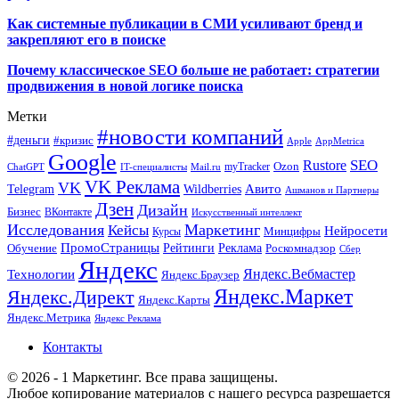
Как системные публикации в СМИ усиливают бренд и
закрепляют его в поиске
Почему классическое SEO больше не работает: стратегии
продвижения в новой логике поиска
Метки
#новости компаний
#деньги
#кризис
Apple
AppMetrica
Google
SEO
Rustore
Ozon
myTracker
ChatGPT
IT-специалисты
Mail.ru
VK Реклама
VK
Wildberries
Авито
Telegram
Ашманов и Партнеры
Дзен
Дизайн
Бизнес
ВКонтакте
Искусственный интеллект
Исследования
Маркетинг
Кейсы
Нейросети
Минцифры
Курсы
ПромоСтраницы
Рейтинги
Реклама
Роскомнадзор
Обучение
Сбер
Яндекс
Технологии
Яндекс.Вебмастер
Яндекс.Браузер
Яндекс.Маркет
Яндекс.Директ
Яндекс.Карты
Яндекс.Метрика
Яндекс Реклама
Контакты
© 2026 - 1 Маркетинг. Все права защищены.
Любое копирование материалов с нашего ресурса разрешается