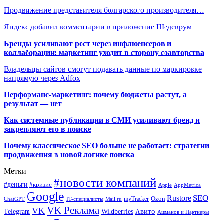
Продвижение представителя болгарского производителя…
Яндекс добавил комментарии в приложение Шедеврум
Бренды усиливают рост через инфлюенсеров и
коллаборации: маркетинг уходит в сторону соавторства
Владельцы сайтов смогут подавать данные по маркировке
напрямую через Adfox
Перформанс-маркетинг: почему бюджеты растут, а
результат — нет
Как системные публикации в СМИ усиливают бренд и
закрепляют его в поиске
Почему классическое SEO больше не работает: стратегии
продвижения в новой логике поиска
Метки
#новости компаний
#деньги
#кризис
Apple
AppMetrica
Google
SEO
Rustore
Ozon
myTracker
ChatGPT
IT-специалисты
Mail.ru
VK Реклама
VK
Wildberries
Авито
Telegram
Ашманов и Партнеры