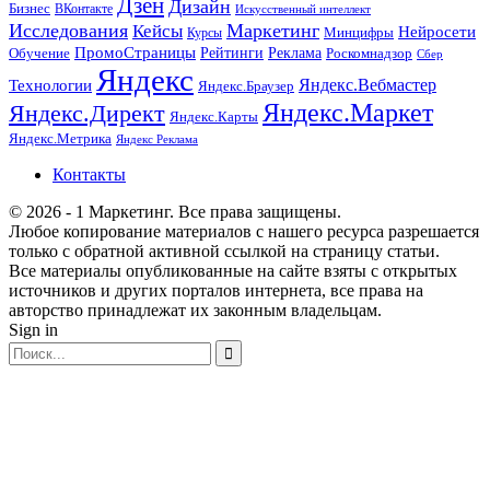
Дзен
Дизайн
Бизнес
ВКонтакте
Искусственный интеллект
Исследования
Маркетинг
Кейсы
Нейросети
Минцифры
Курсы
ПромоСтраницы
Рейтинги
Реклама
Роскомнадзор
Обучение
Сбер
Яндекс
Технологии
Яндекс.Вебмастер
Яндекс.Браузер
Яндекс.Маркет
Яндекс.Директ
Яндекс.Карты
Яндекс.Метрика
Яндекс Реклама
Контакты
© 2026 - 1 Маркетинг. Все права защищены.
Любое копирование материалов с нашего ресурса разрешается
только с обратной активной ссылкой на страницу статьи.
Все материалы опубликованные на сайте взяты с открытых
источников и других порталов интернета, все права на
авторство принадлежат их законным владельцам.
Sign in