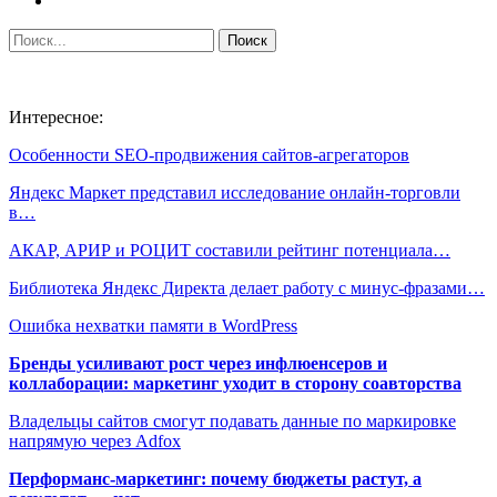
Интересное:
Особенности SEO-продвижения сайтов-агрегаторов
Яндекс Маркет представил исследование онлайн-торговли
в…
АКАР, АРИР и РОЦИТ составили рейтинг потенциала…
Библиотека Яндекс Директа делает работу с минус-фразами…
Ошибка нехватки памяти в WordPress
Бренды усиливают рост через инфлюенсеров и
коллаборации: маркетинг уходит в сторону соавторства
Владельцы сайтов смогут подавать данные по маркировке
напрямую через Adfox
Перформанс-маркетинг: почему бюджеты растут, а