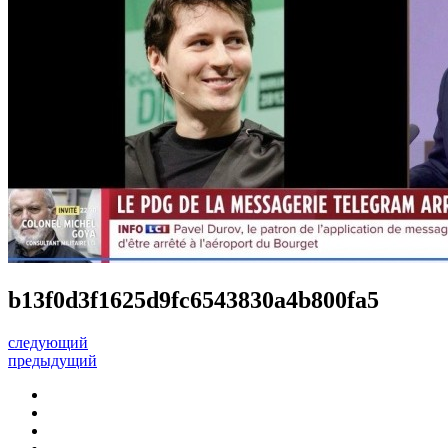
b13f0d3f1625d9fc6543830a4b800fa5
следующий
предыдущий