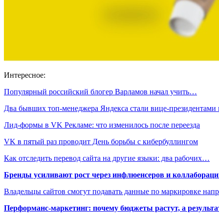
Интересное:
Популярный российский блогер Варламов начал учить…
Два бывших топ-менеджера Яндекса стали вице-президентами
Лид-формы в VK Рекламе: что изменилось после переезда
VK в пятый раз проводит День борьбы с кибербуллингом
Как отследить перевод сайта на другие языки: два рабочих…
Бренды усиливают рост через инфлюенсеров и коллаборации
Владельцы сайтов смогут подавать данные по маркировке нап
Перформанс-маркетинг: почему бюджеты растут, а результа