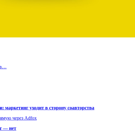
 в…
: маркетинг уходит в сторону соавторства
рямую через Adfox
т — нет