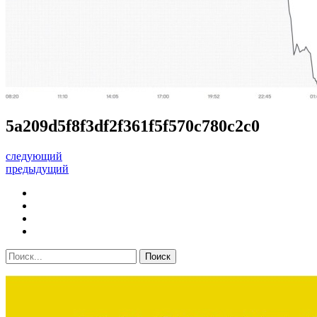
5a209d5f8f3df2f361f5f570c780c2c0
следующий
предыдущий