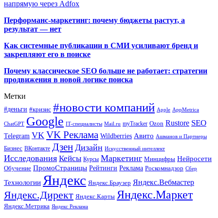
напрямую через Adfox
Перформанс-маркетинг: почему бюджеты растут, а
результат — нет
Как системные публикации в СМИ усиливают бренд и
закрепляют его в поиске
Почему классическое SEO больше не работает: стратегии
продвижения в новой логике поиска
Метки
#новости компаний
#деньги
#кризис
Apple
AppMetrica
Google
SEO
Rustore
Ozon
myTracker
ChatGPT
IT-специалисты
Mail.ru
VK Реклама
VK
Wildberries
Авито
Telegram
Ашманов и Партнеры
Дзен
Дизайн
Бизнес
ВКонтакте
Искусственный интеллект
Исследования
Маркетинг
Кейсы
Нейросети
Минцифры
Курсы
ПромоСтраницы
Рейтинги
Реклама
Роскомнадзор
Обучение
Сбер
Яндекс
Технологии
Яндекс.Вебмастер
Яндекс.Браузер
Яндекс.Маркет
Яндекс.Директ
Яндекс.Карты
Яндекс.Метрика
Яндекс Реклама