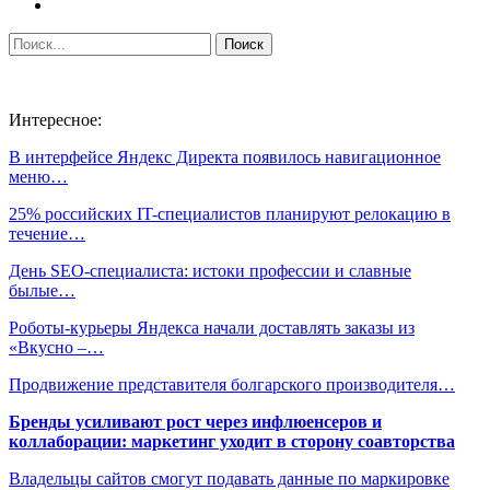
Интересное:
В интерфейсе Яндекс Директа появилось навигационное
меню…
25% российских IT-специалистов планируют релокацию в
течение…
День SEO-специалиста: истоки профессии и славные
былые…
Роботы-курьеры Яндекса начали доставлять заказы из
«Вкусно –…
Продвижение представителя болгарского производителя…
Бренды усиливают рост через инфлюенсеров и
коллаборации: маркетинг уходит в сторону соавторства
Владельцы сайтов смогут подавать данные по маркировке