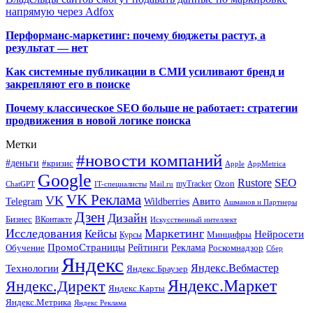
напрямую через Adfox
Перформанс-маркетинг: почему бюджеты растут, а
результат — нет
Как системные публикации в СМИ усиливают бренд и
закрепляют его в поиске
Почему классическое SEO больше не работает: стратегии
продвижения в новой логике поиска
Метки
#новости компаний
#деньги
#кризис
Apple
AppMetrica
Google
SEO
Rustore
Ozon
myTracker
ChatGPT
IT-специалисты
Mail.ru
VK Реклама
VK
Wildberries
Авито
Telegram
Ашманов и Партнеры
Дзен
Дизайн
Бизнес
ВКонтакте
Искусственный интеллект
Исследования
Маркетинг
Кейсы
Нейросети
Минцифры
Курсы
ПромоСтраницы
Рейтинги
Реклама
Роскомнадзор
Обучение
Сбер
Яндекс
Технологии
Яндекс.Вебмастер
Яндекс.Браузер
Яндекс.Маркет
Яндекс.Директ
Яндекс.Карты
Яндекс.Метрика
Яндекс Реклама