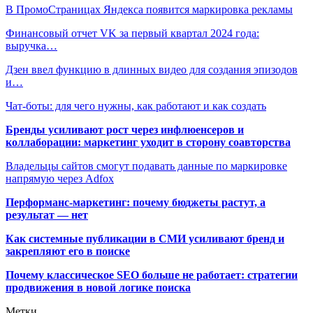
В ПромоСтраницах Яндекса появится маркировка рекламы
Финансовый отчет VK за первый квартал 2024 года:
выручка…
Дзен ввел функцию в длинных видео для создания эпизодов
и…
Чат-боты: для чего нужны, как работают и как создать
Бренды усиливают рост через инфлюенсеров и
коллаборации: маркетинг уходит в сторону соавторства
Владельцы сайтов смогут подавать данные по маркировке
напрямую через Adfox
Перформанс-маркетинг: почему бюджеты растут, а
результат — нет
Как системные публикации в СМИ усиливают бренд и
закрепляют его в поиске
Почему классическое SEO больше не работает: стратегии
продвижения в новой логике поиска
Метки