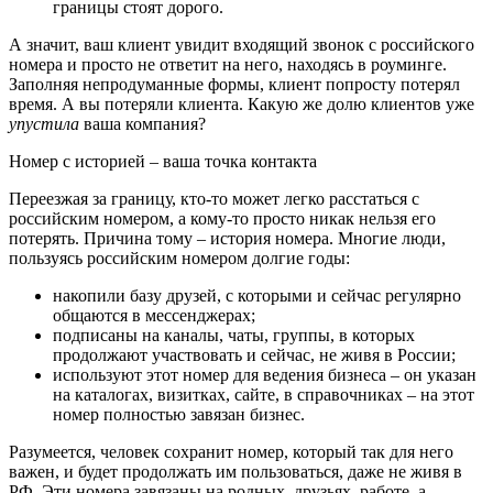
границы стоят дорого.
А значит, ваш клиент увидит входящий звонок с российского
номера и просто не ответит на него, находясь в роуминге.
Заполняя непродуманные формы, клиент попросту потерял
время. А вы потеряли клиента. Какую же долю клиентов уже
упустила
ваша компания?
Номер с историей – ваша точка контакта
Переезжая за границу, кто-то может легко расстаться с
российским номером, а кому-то просто никак нельзя его
потерять. Причина тому – история номера. Многие люди,
пользуясь российским номером долгие годы:
накопили базу друзей, с которыми и сейчас регулярно
общаются в мессенджерах;
подписаны на каналы, чаты, группы, в которых
продолжают участвовать и сейчас, не живя в России;
используют этот номер для ведения бизнеса – он указан
на каталогах, визитках, сайте, в справочниках – на этот
номер полностью завязан бизнес.
Разумеется, человек сохранит номер, который так для него
важен, и будет продолжать им пользоваться, даже не живя в
РФ. Эти номера завязаны на родных, друзьях, работе, а