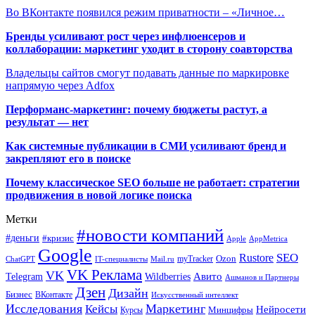
Во ВКонтакте появился режим приватности – «Личное…
Бренды усиливают рост через инфлюенсеров и
коллаборации: маркетинг уходит в сторону соавторства
Владельцы сайтов смогут подавать данные по маркировке
напрямую через Adfox
Перформанс-маркетинг: почему бюджеты растут, а
результат — нет
Как системные публикации в СМИ усиливают бренд и
закрепляют его в поиске
Почему классическое SEO больше не работает: стратегии
продвижения в новой логике поиска
Метки
#новости компаний
#деньги
#кризис
Apple
AppMetrica
Google
SEO
Rustore
Ozon
myTracker
ChatGPT
IT-специалисты
Mail.ru
VK Реклама
VK
Wildberries
Авито
Telegram
Ашманов и Партнеры
Дзен
Дизайн
Бизнес
ВКонтакте
Искусственный интеллект
Исследования
Маркетинг
Кейсы
Нейросети
Минцифры
Курсы