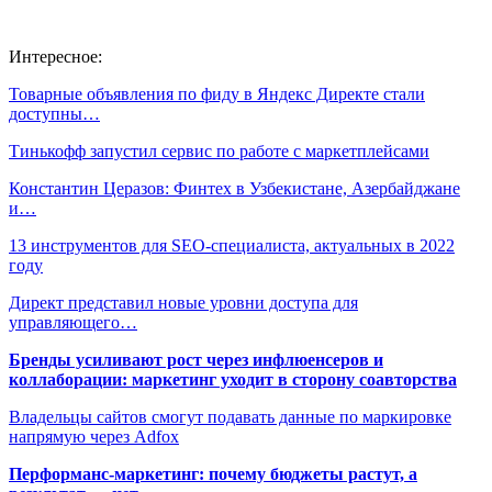
Интересное:
Товарные объявления по фиду в Яндекс Директе стали
доступны…
Тинькофф запустил сервис по работе с маркетплейсами
Константин Церазов: Финтех в Узбекистане, Азербайджане
и…
13 инструментов для SEO-специалиста, актуальных в 2022
году
Директ представил новые уровни доступа для
управляющего…
Бренды усиливают рост через инфлюенсеров и
коллаборации: маркетинг уходит в сторону соавторства
Владельцы сайтов смогут подавать данные по маркировке
напрямую через Adfox
Перформанс-маркетинг: почему бюджеты растут, а