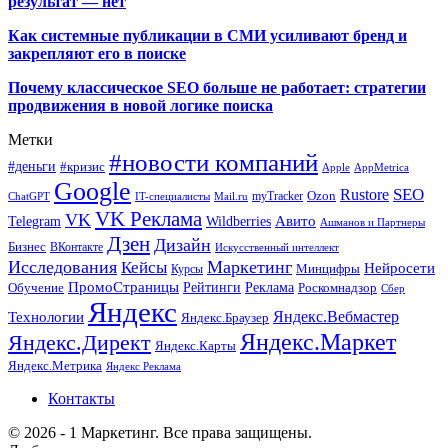
результат — нет
Как системные публикации в СМИ усиливают бренд и
закрепляют его в поиске
Почему классическое SEO больше не работает: стратегии
продвижения в новой логике поиска
Метки
#новости компаний
#деньги
#кризис
Apple
AppMetrica
Google
SEO
Rustore
Ozon
myTracker
ChatGPT
IT-специалисты
Mail.ru
VK Реклама
VK
Wildberries
Авито
Telegram
Ашманов и Партнеры
Дзен
Дизайн
Бизнес
ВКонтакте
Искусственный интеллект
Исследования
Маркетинг
Кейсы
Нейросети
Минцифры
Курсы
ПромоСтраницы
Рейтинги
Реклама
Роскомнадзор
Обучение
Сбер
Яндекс
Технологии
Яндекс.Вебмастер
Яндекс.Браузер
Яндекс.Маркет
Яндекс.Директ
Яндекс.Карты
Яндекс.Метрика
Яндекс Реклама
Контакты
© 2026 - 1 Маркетинг. Все права защищены.