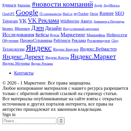
#новости компаний
#деньги
#кризис
Apple
AppMetrica
Google
SEO
Rustore
Ozon
myTracker
ChatGPT
IT-специалисты
Mail.ru
VK Реклама
VK
Wildberries
Авито
Telegram
Ашманов и Партнеры
Дзен
Дизайн
Бизнес
ВКонтакте
Искусственный интеллект
Исследования
Маркетинг
Кейсы
Нейросети
Минцифры
Курсы
ПромоСтраницы
Рейтинги
Реклама
Роскомнадзор
Обучение
Сбер
Яндекс
Технологии
Яндекс.Вебмастер
Яндекс.Браузер
Яндекс.Маркет
Яндекс.Директ
Яндекс.Карты
Яндекс.Метрика
Яндекс Реклама
Контакты
© 2026 - 1 Маркетинг. Все права защищены.
Любое копирование материалов с нашего ресурса разрешается
только с обратной активной ссылкой на страницу статьи.
Все материалы опубликованные на сайте взяты с открытых
источников и других порталов интернета, все права на
авторство принадлежат их законным владельцам.
Sign in