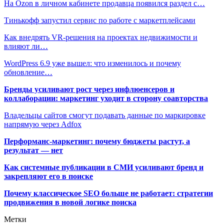
На Ozon в личном кабинете продавца появился раздел с…
Тинькофф запустил сервис по работе с маркетплейсами
Как внедрять VR-решения на проектах недвижимости и
влияют ли…
WordPress 6.9 уже вышел: что изменилось и почему
обновление…
Бренды усиливают рост через инфлюенсеров и
коллаборации: маркетинг уходит в сторону соавторства
Владельцы сайтов смогут подавать данные по маркировке
напрямую через Adfox
Перформанс-маркетинг: почему бюджеты растут, а
результат — нет
Как системные публикации в СМИ усиливают бренд и
закрепляют его в поиске
Почему классическое SEO больше не работает: стратегии
продвижения в новой логике поиска
Метки