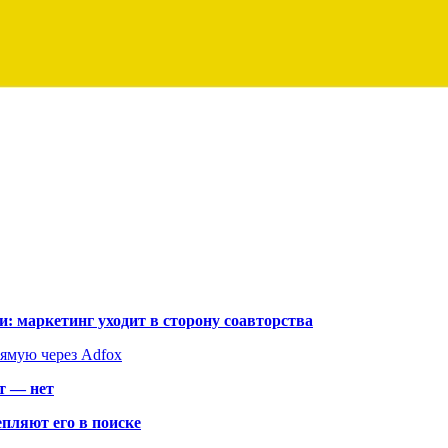
: маркетинг уходит в сторону соавторства
рямую через Adfox
т — нет
пляют его в поиске