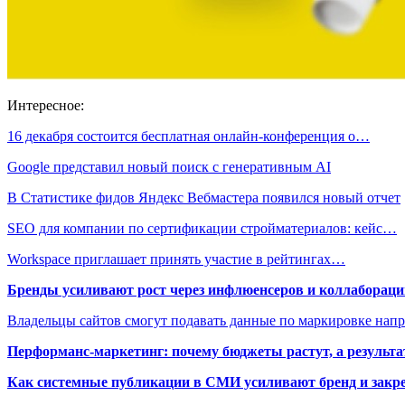
Интересное:
16 декабря состоится бесплатная онлайн-конференция о…
Google представил новый поиск с генеративным AI
В Статистике фидов Яндекс Вебмастера появился новый отчет
SEO для компании по сертификации стройматериалов: кейс…
Workspace приглашает принять участие в рейтингах…
Бренды усиливают рост через инфлюенсеров и коллаборации
Владельцы сайтов смогут подавать данные по маркировке нап
Перформанс-маркетинг: почему бюджеты растут, а результа
Как системные публикации в СМИ усиливают бренд и закре