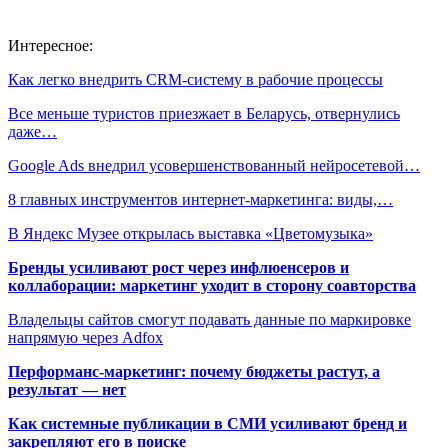
Интересное:
Как легко внедрить CRM-систему в рабочие процессы
Все меньше туристов приезжает в Беларусь, отвернулись
даже…
Google Ads внедрил усовершенствованный нейросетевой…
8 главных инструментов интернет-маркетинга: виды,…
В Яндекс Музее открылась выставка «Цветомузыка»
Бренды усиливают рост через инфлюенсеров и
коллаборации: маркетинг уходит в сторону соавторства
Владельцы сайтов смогут подавать данные по маркировке
напрямую через Adfox
Перформанс-маркетинг: почему бюджеты растут, а
результат — нет
Как системные публикации в СМИ усиливают бренд и
закрепляют его в поиске