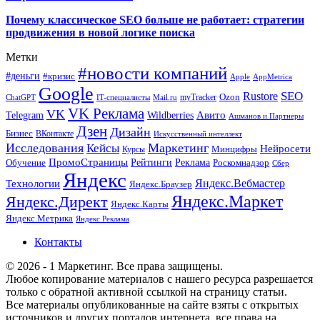
Почему классическое SEO больше не работает: стратегии
продвижения в новой логике поиска
Метки
#новости компаний
#деньги
#кризис
Apple
AppMetrica
Google
SEO
Rustore
Ozon
myTracker
ChatGPT
IT-специалисты
Mail.ru
VK Реклама
VK
Wildberries
Авито
Telegram
Ашманов и Партнеры
Дзен
Дизайн
Бизнес
ВКонтакте
Искусственный интеллект
Исследования
Маркетинг
Кейсы
Нейросети
Минцифры
Курсы
ПромоСтраницы
Рейтинги
Реклама
Роскомнадзор
Обучение
Сбер
Яндекс
Технологии
Яндекс.Вебмастер
Яндекс.Браузер
Яндекс.Маркет
Яндекс.Директ
Яндекс.Карты
Яндекс.Метрика
Яндекс Реклама
Контакты
© 2026 - 1 Маркетинг. Все права защищены.
Любое копирование материалов с нашего ресурса разрешается
только с обратной активной ссылкой на страницу статьи.
Все материалы опубликованные на сайте взяты с открытых
источников и других порталов интернета, все права на