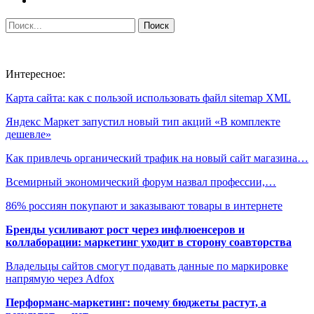
Интересное:
Карта сайта: как с пользой использовать файл sitemap XML
Яндекс Маркет запустил новый тип акций «В комплекте
дешевле»
Как привлечь органический трафик на новый сайт магазина…
Всемирный экономический форум назвал профессии,…
86% россиян покупают и заказывают товары в интернете
Бренды усиливают рост через инфлюенсеров и
коллаборации: маркетинг уходит в сторону соавторства
Владельцы сайтов смогут подавать данные по маркировке
напрямую через Adfox
Перформанс-маркетинг: почему бюджеты растут, а