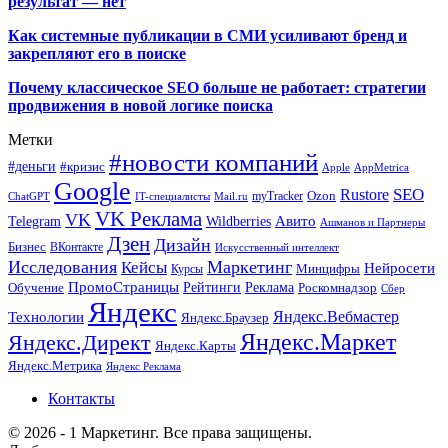
результат — нет
Как системные публикации в СМИ усиливают бренд и
закрепляют его в поиске
Почему классическое SEO больше не работает: стратегии
продвижения в новой логике поиска
Метки
#новости компаний
#деньги
#кризис
Apple
AppMetrica
Google
SEO
Rustore
Ozon
myTracker
ChatGPT
IT-специалисты
Mail.ru
VK Реклама
VK
Wildberries
Авито
Telegram
Ашманов и Партнеры
Дзен
Дизайн
Бизнес
ВКонтакте
Искусственный интеллект
Исследования
Маркетинг
Кейсы
Нейросети
Минцифры
Курсы
ПромоСтраницы
Рейтинги
Реклама
Роскомнадзор
Обучение
Сбер
Яндекс
Технологии
Яндекс.Вебмастер
Яндекс.Браузер
Яндекс.Маркет
Яндекс.Директ
Яндекс.Карты
Яндекс.Метрика
Яндекс Реклама
Контакты
© 2026 - 1 Маркетинг. Все права защищены.