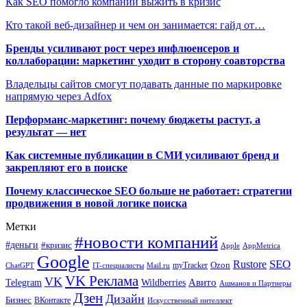
Как SEO помогло компании выжить в кризис
Кто такой веб-дизайнер и чем он занимается: гайд от…
Бренды усиливают рост через инфлюенсеров и
коллаборации: маркетинг уходит в сторону соавторства
Владельцы сайтов смогут подавать данные по маркировке
напрямую через Adfox
Перформанс-маркетинг: почему бюджеты растут, а
результат — нет
Как системные публикации в СМИ усиливают бренд и
закрепляют его в поиске
Почему классическое SEO больше не работает: стратегии
продвижения в новой логике поиска
Метки
#новости компаний
#деньги
#кризис
Apple
AppMetrica
Google
SEO
Rustore
Ozon
myTracker
ChatGPT
IT-специалисты
Mail.ru
VK Реклама
VK
Wildberries
Авито
Telegram
Ашманов и Партнеры
Дзен
Дизайн
Бизнес
ВКонтакте
Искусственный интеллект