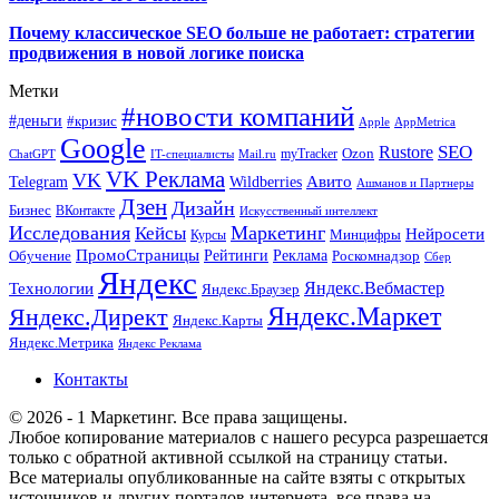
Почему классическое SEO больше не работает: стратегии
продвижения в новой логике поиска
Метки
#новости компаний
#деньги
#кризис
Apple
AppMetrica
Google
SEO
Rustore
Ozon
myTracker
ChatGPT
IT-специалисты
Mail.ru
VK Реклама
VK
Wildberries
Авито
Telegram
Ашманов и Партнеры
Дзен
Дизайн
Бизнес
ВКонтакте
Искусственный интеллект
Исследования
Маркетинг
Кейсы
Нейросети
Минцифры
Курсы
ПромоСтраницы
Рейтинги
Реклама
Роскомнадзор
Обучение
Сбер
Яндекс
Технологии
Яндекс.Вебмастер
Яндекс.Браузер
Яндекс.Маркет
Яндекс.Директ
Яндекс.Карты
Яндекс.Метрика
Яндекс Реклама
Контакты
© 2026 - 1 Маркетинг. Все права защищены.
Любое копирование материалов с нашего ресурса разрешается
только с обратной активной ссылкой на страницу статьи.
Все материалы опубликованные на сайте взяты с открытых
источников и других порталов интернета, все права на