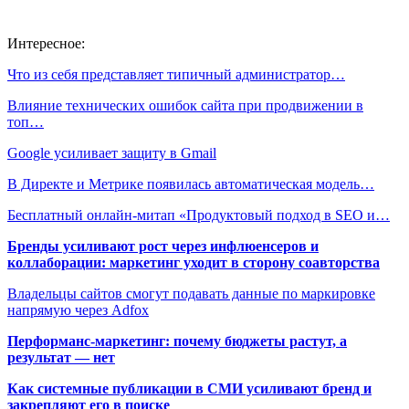
Интересное:
Что из себя представляет типичный администратор…
Влияние технических ошибок сайта при продвижении в
топ…
Google усиливает защиту в Gmail
В Директе и Метрике появилась автоматическая модель…
Бесплатный онлайн-митап «Продуктовый подход в SEO и…
Бренды усиливают рост через инфлюенсеров и
коллаборации: маркетинг уходит в сторону соавторства
Владельцы сайтов смогут подавать данные по маркировке
напрямую через Adfox
Перформанс-маркетинг: почему бюджеты растут, а
результат — нет
Как системные публикации в СМИ усиливают бренд и
закрепляют его в поиске