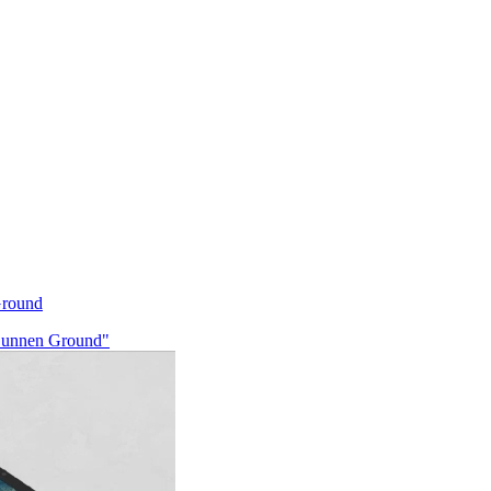
round
unnen Ground"