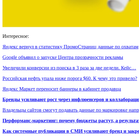
Интересное:
Яндекс вернул в статистику ПромоСтраниц данные по охватам
Google объявил о запуске Центра прозрачности рекламы
Увеличили конверсии из поиска в 3 раза за две недели. Кейс…
Российская нефть упала ниже порога $60. К чему это привело?
Яндекс Маркет переносит баннеры в кабинет продавца
Бренды усиливают рост через инфлюенсеров и коллаборации
Владельцы сайтов смогут подавать данные по маркировке нап
Перформанс-маркетинг: почему бюджеты растут, а результа
Как системные публикации в СМИ усиливают бренд и закре