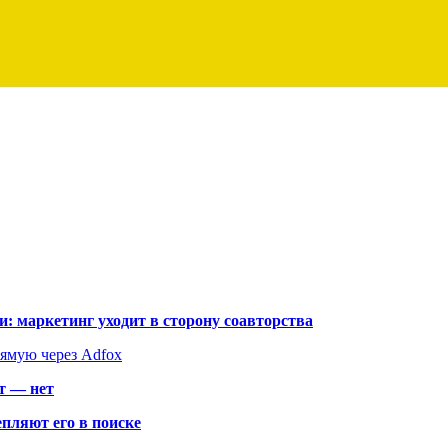
: маркетинг уходит в сторону соавторства
рямую через Adfox
т — нет
пляют его в поиске