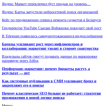
Яндекс Маркет переключил буст продаж на уровень…
Яндекс Карты запустили нейросетевой поиск организаций
Кейс по продвижению сервиса ремонта гаджетов в Беларуси
Гендиректор YouTube Сьюзан Войжицки покидает свой пост
В Telegram появились самоуничтожающиеся видеосообщения
Бренды усиливают рост через инфлюенсеров и
коллаборации: маркетинг уходит в сторону соавторства
Владельцы сайтов смогут подавать данные по маркировке
напрямую через Adfox
Перформанс-маркетинг: почему бюджеты растут, а
результат — нет
Как системные публикации в СМИ усиливают бренд и
закрепляют его в поиске
Почему классическое SEO больше не работает: стратегии
продвижения в новой логике поиска
Метки