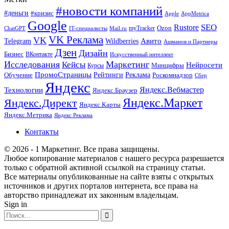
#новости компаний
#деньги
#кризис
Apple
AppMetrica
Google
SEO
Rustore
Ozon
myTracker
ChatGPT
IT-специалисты
Mail.ru
VK Реклама
VK
Wildberries
Авито
Telegram
Ашманов и Партнеры
Дзен
Дизайн
Бизнес
ВКонтакте
Искусственный интеллект
Исследования
Маркетинг
Кейсы
Нейросети
Минцифры
Курсы
ПромоСтраницы
Рейтинги
Реклама
Роскомнадзор
Обучение
Сбер
Яндекс
Технологии
Яндекс.Вебмастер
Яндекс.Браузер
Яндекс.Маркет
Яндекс.Директ
Яндекс.Карты
Яндекс.Метрика
Яндекс Реклама
Контакты
© 2026 - 1 Маркетинг. Все права защищены.
Любое копирование материалов с нашего ресурса разрешается
только с обратной активной ссылкой на страницу статьи.
Все материалы опубликованные на сайте взяты с открытых
источников и других порталов интернета, все права на
авторство принадлежат их законным владельцам.
Sign in