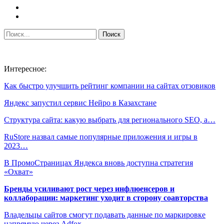
Интересное:
Как быстро улучшить рейтинг компании на сайтах отзовиков
Яндекс запустил сервис Нейро в Казахстане
Структура сайта: какую выбрать для регионального SEO, а…
RuStore назвал самые популярные приложения и игры в
2023…
В ПромоСтраницах Яндекса вновь доступна стратегия
«Охват»
Бренды усиливают рост через инфлюенсеров и
коллаборации: маркетинг уходит в сторону соавторства
Владельцы сайтов смогут подавать данные по маркировке
напрямую через Adfox