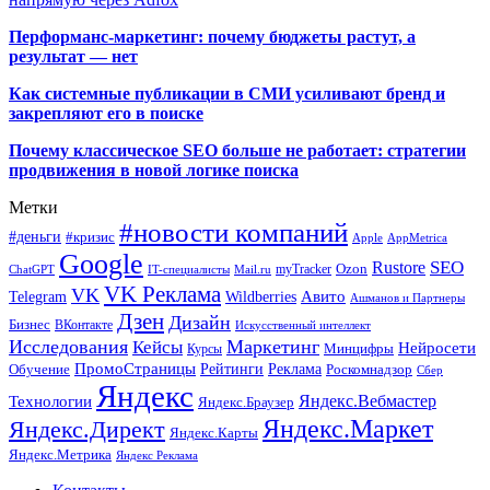
Перформанс-маркетинг: почему бюджеты растут, а
результат — нет
Как системные публикации в СМИ усиливают бренд и
закрепляют его в поиске
Почему классическое SEO больше не работает: стратегии
продвижения в новой логике поиска
Метки
#новости компаний
#деньги
#кризис
Apple
AppMetrica
Google
SEO
Rustore
Ozon
myTracker
ChatGPT
IT-специалисты
Mail.ru
VK Реклама
VK
Wildberries
Авито
Telegram
Ашманов и Партнеры
Дзен
Дизайн
Бизнес
ВКонтакте
Искусственный интеллект
Исследования
Маркетинг
Кейсы
Нейросети
Минцифры
Курсы
ПромоСтраницы
Рейтинги
Реклама
Роскомнадзор
Обучение
Сбер
Яндекс
Технологии
Яндекс.Вебмастер
Яндекс.Браузер
Яндекс.Маркет
Яндекс.Директ
Яндекс.Карты
Яндекс.Метрика
Яндекс Реклама