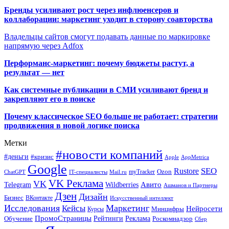
Бренды усиливают рост через инфлюенсеров и
коллаборации: маркетинг уходит в сторону соавторства
Владельцы сайтов смогут подавать данные по маркировке
напрямую через Adfox
Перформанс-маркетинг: почему бюджеты растут, а
результат — нет
Как системные публикации в СМИ усиливают бренд и
закрепляют его в поиске
Почему классическое SEO больше не работает: стратегии
продвижения в новой логике поиска
Метки
#новости компаний
#деньги
#кризис
Apple
AppMetrica
Google
SEO
Rustore
Ozon
myTracker
ChatGPT
IT-специалисты
Mail.ru
VK Реклама
VK
Wildberries
Авито
Telegram
Ашманов и Партнеры
Дзен
Дизайн
Бизнес
ВКонтакте
Искусственный интеллект
Исследования
Маркетинг
Кейсы
Нейросети
Минцифры
Курсы
ПромоСтраницы
Рейтинги
Реклама
Роскомнадзор
Обучение
Сбер