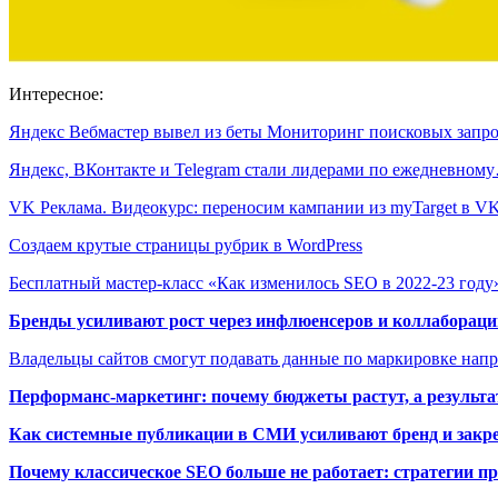
Интересное:
Яндекс Вебмастер вывел из беты Мониторинг поисковых запр
Яндекс, ВКонтакте и Telegram стали лидерами по ежедневном
VK Реклама. Видеокурс: переносим кампании из myTarget в 
Создаем крутые страницы рубрик в WordPress
Бесплатный мастер-класс «Как изменилось SEO в 2022-23 году
Бренды усиливают рост через инфлюенсеров и коллаборации
Владельцы сайтов смогут подавать данные по маркировке нап
Перформанс-маркетинг: почему бюджеты растут, а результа
Как системные публикации в СМИ усиливают бренд и закре
Почему классическое SEO больше не работает: стратегии п