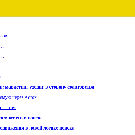
осов
у…
VK…
»
: маркетинг уходит в сторону соавторства
рямую через Adfox
т — нет
пляют его в поиске
родвижения в новой логике поиска