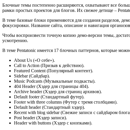
Блочные темы постепенно расширяются, охватывают все больше
рамки простых проектов для блогов. Их свежее детище – Pentato
В теме базовые блоки применяются для создания разделов, дем
фокусировки. Название сайта, описание и навигация организова
Чтобы воспроизвести точную копию демо-версии темы, достаточ
усмотрению.
В теме Pentatonic имеется 17 блочных паттернов, которые можн
About Us («О себе»).
Call to Action (Призыв к действию).
Featured Content (Популярный контент).
Sidebar (Сайдбар).
Music Podcasts (Музыкальные подкасты).
404 Header (Хэдер для страницы 404).
Archive header (Хэдер для страниц архивов).
Default footer (Стандартный футер).
Footer with three columns (Футер с тремя столбцами).
Default header (Стандартный хэдер).
Recent with blog sidebar (Свежие записи с сайдбаром блога
Post header (Хэдер записи).
Header with buttons (Хэдер с кнопками).