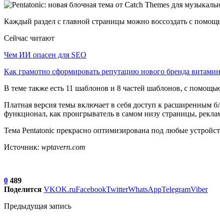
Каждый раздел с главной страницы можно воссоздать с помощь
Сейчас читают
Чем ИИ опасен для SEO
Как грамотно сформировать репутацию нового бренда витам
В теме также есть 11 шаблонов и 8 частей шаблонов, с помощью
Платная версия темы включает в себя доступ к расширенным бло
функционал, как проигрыватель в самом низу страницы, рекла
Тема Pentatonic прекрасно оптимизирована под любые устройст
Источник:
wptavern.com
0
489
Поделится
VK
OK.ru
Facebook
Twitter
WhatsApp
Telegram
Viber
Предыдущая запись