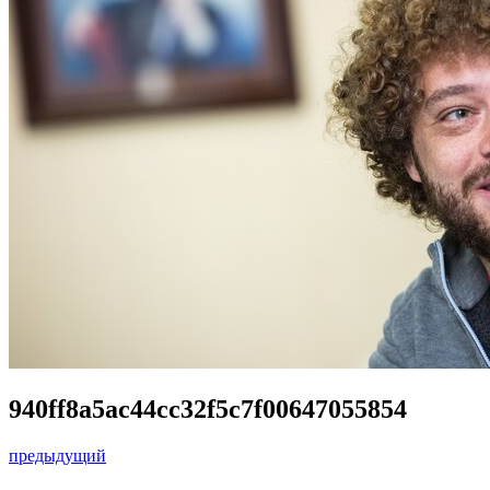
940ff8a5ac44cc32f5c7f00647055854
предыдущий