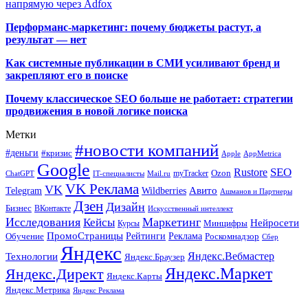
напрямую через Adfox
Перформанс-маркетинг: почему бюджеты растут, а
результат — нет
Как системные публикации в СМИ усиливают бренд и
закрепляют его в поиске
Почему классическое SEO больше не работает: стратегии
продвижения в новой логике поиска
Метки
#новости компаний
#деньги
#кризис
Apple
AppMetrica
Google
SEO
Rustore
Ozon
myTracker
ChatGPT
IT-специалисты
Mail.ru
VK Реклама
VK
Wildberries
Авито
Telegram
Ашманов и Партнеры
Дзен
Дизайн
Бизнес
ВКонтакте
Искусственный интеллект
Исследования
Маркетинг
Кейсы
Нейросети
Минцифры
Курсы
ПромоСтраницы
Рейтинги
Реклама
Роскомнадзор
Обучение
Сбер
Яндекс
Технологии
Яндекс.Вебмастер
Яндекс.Браузер
Яндекс.Маркет
Яндекс.Директ
Яндекс.Карты
Яндекс.Метрика
Яндекс Реклама