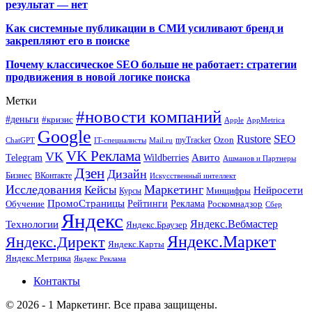
результат — нет
Как системные публикации в СМИ усиливают бренд и
закрепляют его в поиске
Почему классическое SEO больше не работает: стратегии
продвижения в новой логике поиска
Метки
#новости компаний
#деньги
#кризис
Apple
AppMetrica
Google
SEO
Rustore
Ozon
myTracker
ChatGPT
IT-специалисты
Mail.ru
VK Реклама
VK
Wildberries
Авито
Telegram
Ашманов и Партнеры
Дзен
Дизайн
Бизнес
ВКонтакте
Искусственный интеллект
Исследования
Маркетинг
Кейсы
Нейросети
Минцифры
Курсы
ПромоСтраницы
Рейтинги
Реклама
Роскомнадзор
Обучение
Сбер
Яндекс
Технологии
Яндекс.Вебмастер
Яндекс.Браузер
Яндекс.Маркет
Яндекс.Директ
Яндекс.Карты
Яндекс.Метрика
Яндекс Реклама
Контакты
© 2026 - 1 Маркетинг. Все права защищены.